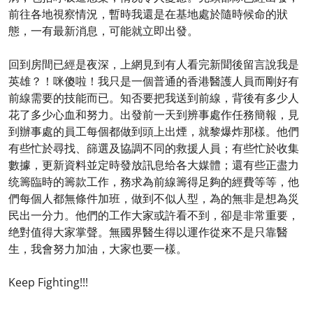
前往各地視察情況，暫時我還是在基地處於隨時候命的狀
態，一有最新消息，可能就立即出發。
回到房間已經是夜深，上網見到有人看完新聞後留言說我是
英雄？！咪傻啦！我只是一個普通的香港醫護人員而剛好有
前線需要的技能而已。知否要把我送到前線，背後有多少人
花了多少心血和努力。出發前一天到辨事處作任務簡報，見
到辦事處的員工每個都做到頭上出煙，就黎爆炸那樣。他們
有些忙於尋找、篩選及協調不同的救援人員；有些忙於收集
數據，更新資料並定時發放訊息给各大媒體；還有些正盡力
统籌臨時的籌款工作，務求為前線籌得足夠的經費等等，他
們每個人都無條件加班，做到不似人型，為的無非是想為災
民出一分力。他們的工作大家或許看不到，卻是非常重要，
绝對值得大家掌聲。無國界醫生得以運作從來不是只靠醫
生，我會努力加油，大家也要一樣。
Keep Fighting!!!