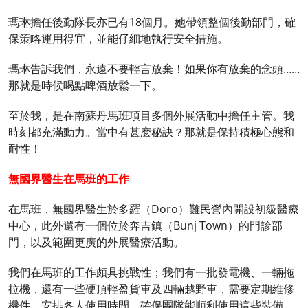
瑪琳擔任後勤隊長亦已有18個月。她帶領整個後勤部門，確
保策略運用得宜，並能仔細地執行安全措施。
瑪琳告訴我們，永遠不要輕言放棄！如果你有放棄的念頭……
那就是時候喝點啤酒放鬆一下。
至於我，是在南蘇丹馬班項目多個外展活動中擔任主管。我
時刻都充滿動力。當中有甚麽秘訣？那就是保持積極心態和
耐性！
無國界醫生在馬班的工作
在馬班，無國界醫生於多羅（Doro）難民營內開設初級醫療
中心，此外還有一個位於奔吉鎮（Bunj Town）的門診部
門，以及範圍更廣的外展醫療活動。
我們在馬班的工作頗具挑戰性；我們有一批發電機、一輛拖
拉機，還有一些硬頂輕盈貨車及四輛越野車，需要定期維修
機件、安排各人使用時間，確保團隊能順利使用這些裝備。