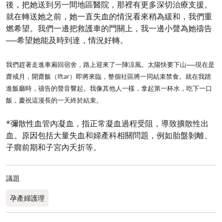
後，把她送到另一間地區醫院，那裡有更多深切治療支援。
就在轉送她之前，她一直失血的情況看來稍為緩和，我們重
燃希望。我們一邊把救護車的門關上，我一邊小聲為她禱告
──希望她能及時到達，情況好轉。
我們趕著走進車廂回宿舍，路上迎來了一陣涼風。太陽快要下山──現在是
齋戒月，開齋飯（lftar）即將來臨，整個社區將一同結束禁食。就在我踏
進飯廳時，禱告的聲音響起。我像其他人一樣，拿起第一杯水，吃下一口
飯，慶祝這漫長的一天終於結束。
*彌散性血管內凝血，指正常凝血過程受阻，導致擴散性出
血。原因包括大量失血和婦產科相關問題，例如胎盤剝離、
子癇前期和子宮內夭折等。
議題
孕產婦護理