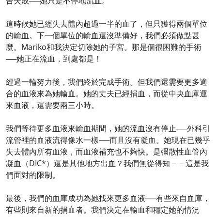
告失敗──她只是不停地流血。
這時候她已經失去體內超過一半的血了，但只獲得兩個單位
的輸血。下一個單位的輸血還沒準備好，我們必須做點甚
麼。Mariko和我決定切除她的子宮。那是個很困難的手術
──她正在流血，到處都是！
經過一輪努力後，我們終於完成手術。但我們還需要更多適
合的血液來為她輸血。她的丈夫已經捐血，而從中央血庫運
來血液，還需要兩三小時。
我們等待更多血液來輸血期間，她的流血沒有停止──外科引
流管裡的血液流得像水一樣──而且沒有凝血。她現在已幾乎
失去體內所有血液，而血液補充也不夠快。是彌散性血管內
凝血（DIC*）還是其他地方出血？我們無從得知－－這是我
們面對的限制。
最後，我們的血庫成功為她找來更多血液──有些來自血庫，
有些則來自新的捐血者。我們決定在輸血和穩定她的情況