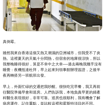
真倒霉。
雖然我來自香港這個又熱又潮濕的亞洲城市，但我受不了炎
熱。這裡夏天的天氣十分悶熱，但宿舍的地庫很涼快，所以
我整晚睡得很好，算是不幸中之大幸──過去兩晚我幾乎沒有
睡覺：夜機抵達杜拜，早上起來到領事館辦理簽證，之後半
夜再轉搭另一班航班出發。
早上，外面忙碌的交通把我吵醒。很快吃完早餐，我又再前
往醫院準備早會和巡房。人們告訴我，本地負責早更的婦產
科醫生表現很好，非常可靠。巡房也很順利，我有機會了解
病房運作、記住重點，並比較這裡和霍斯特項目的不同。