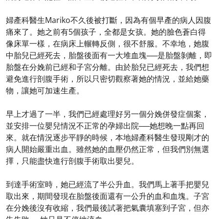
婦產科醫生Mariko不久後被打斷，因為有個早產的病人因腹
痛來了。她之前有5個孩子，全都是女孩。她的臉色蒼白得
像床單一樣，在病床上輾轉反側，很不舒服。不幸地，她腹
中胎兒已經死去，胎盤後面有一大堆血塊──是胎盤剝離，即
胎盤在分娩前已經和子宮分離。由於胎兒已經死去，我們想
避免進行剖腹手術，所以只密切觀察著她的情況，並給她藥
物，讓她可加速生產。
早上才過了一半，我們已經處理好另一個分娩併發症個案，
並安排一位嬰兒情況不正常的孕婦出院──她想晚一點再回
來。就在情況逐步平靜的時候，本地婦產科醫生發現剛才的
病人開始嚴重出血。雖然她的血壓仍然正常，但我們別無選
擇，只能盡快進行剖腹手術取出嬰兒。
到達手術室時，她已經流了半公升血。我們馬上著手把嬰兒
取出來，期間發現在胎盤後面還有一公升的血和血塊。子宮
在分娩後沒有收縮，我們最後試著把氣囊填塞到子宮，但亦