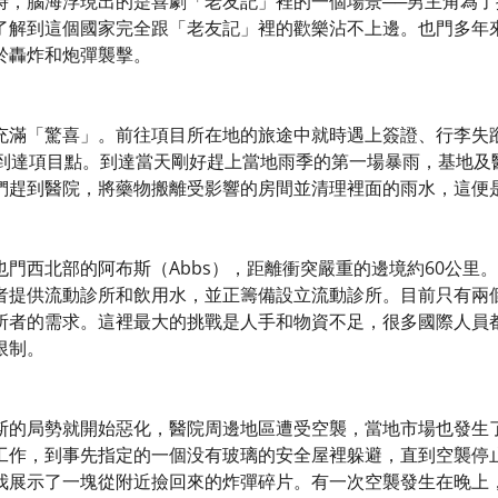
時，腦海浮現出的是喜劇「老友記」裡的一個場景──男主角為
了解到這個國家完全跟「老友記」裡的歡樂沾不上邊。也門多年
於轟炸和炮彈襲擊。
充滿「驚喜」。前往項目所在地的旅途中就時遇上簽證、行李失
才到達項目點。到達當天剛好趕上當地雨季的第一場暴雨，基地及
們趕到醫院，將藥物搬離受影響的房間並清理裡面的雨水，這便
也門西北部的阿布斯（Abbs），距離衝突嚴重的邊境約60公里
者提供流動診所和飲用水，並正籌備設立流動診所。目前只有兩
所者的需求。這裡最大的挑戰是人手和物資不足，很多國際人員
限制。
斯的局勢就開始惡化，醫院周邊地區遭受空襲，當地市場也發生
工作，到事先指定的一個没有玻璃的安全屋裡躲避，直到空襲停
我展示了一塊從附近撿回來的炸彈碎片。有一次空襲發生在晚上