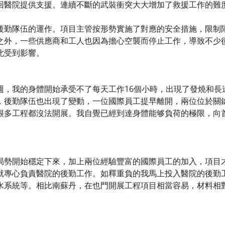
回醫院提供支援。連續不斷的武裝衝突大大增加了救援工作的難
後勤隊伍的運作。項目主管按形勢實施了對應的安全措施，限制
之外，一些供應商和工人也因為擔心空襲而停止工作，導致不少
此受到影響。
週，我的身體開始承受不了每天工作16個小時，出現了發燒和長
，後勤隊伍也出現了變動，一位國際員工提早離開，兩位位於關
很多工程都沒法開展。我自覺已經到達身體能够負荷的極限，向
局勢開始穩定下來，加上兩位經驗豐富的國際員工的加入，項目
就專心負責醫院的後勤工作。如釋重負的我馬上投入醫院的後勤
水系統等。相比南蘇丹，在也門開展工程項目相當容易，材料相