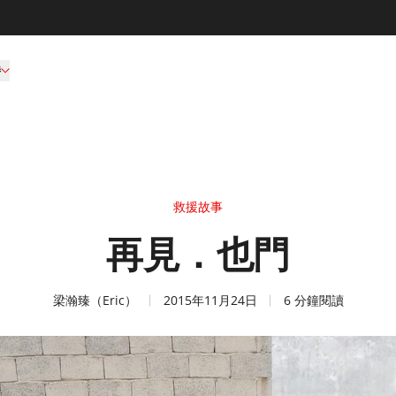
持
救援故事
再見．也門
梁瀚臻（Eric）
2015年11月24日
6 分鐘閱讀