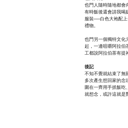
也門人隨時隨地都會
有時飯後還會請我喝
服裝──白色大袍配上
禮物。
也門另一個獨特文化元
起，一邊咀嚼阿拉伯
工都說阿拉伯茶有提
後記
不知不覺就結束了無
多次產生想回家的念
圍在一齊用手抓飯吃
就想念，或許這就是