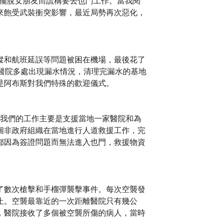
了擺脫女朋友而謊稱要去也門工作。當我閱
來飽受武裝衝突影響，最近局勢再次惡化，
蹤和航班延誤等問題被困在機場，最後花了
醫院多處出現漏水情況，清理完漏水的基地
是阿布斯對我們特殊的歡迎儀式。
。我們的工作主要是支援當地一家醫院和為
個非政府組織在當地進行人道救援工作，完
都因為簽證問題而無法進入也門，救援物資
了數次槍擊和手榴彈襲擊事件。每次空襲發
止。空襲最靠近的一次距離醫院只有幾公
，醫院接收了多個被空襲所傷的病人，當時