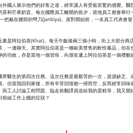
向外國人展示他們的好客之道，經常讓人有受寵若驚的感覺。醫
奶茶和芒果奶昔。每次國際員工離開的前夕，當地員工都會舉行
一把戴在腰部的彎刀(Janbiya)。派對開始前，一名員工代表
素是阿拉伯茶(Khat)。每天午飯後兩三個小時，街上大部分
茶，一邊聊天。其實阿拉伯茶是一種歐美禁售的軟性毒品，但在
神的功效，亦是當地一個習俗，向朋友遞上阿拉伯茶是一個禮貌
國界醫生的第四次任務。這次任務是最艱苦的一次，資源缺乏、
頭。但當我回到家後，所有辛苦回憶都一掃而空，反而經常回味
、與工人討論工程問題、臨走前翻譯員送給我的蛋糕等，我又開
對前線工作上癮的症狀？