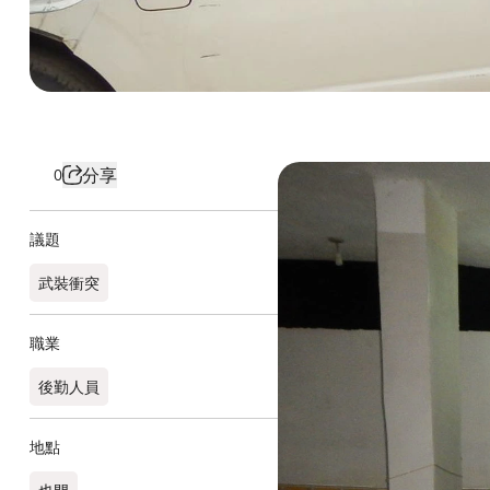
分享
0
議題
武裝衝突
職業
後勤人員​
地點