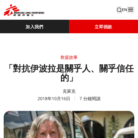
EN
加入我們
立即捐款
救援故事
「對抗伊波拉是關乎人、關乎信任
的」
克萊克
2018年10月16日
7 分鐘閱讀