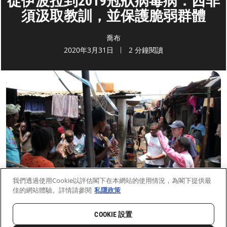
從伊波拉到2019冠狀病毒病：西非
須汲取教訓，並保護脆弱群體
喬布
2020年3月31日
2 分鐘閱讀
我們透過使用Cookie以評估閣下在本網站的使用情況，為閣下提供最
佳的網站體驗。詳情請參閱
私隱政策
COOKIE 設置
首頁
最新動向
前線新聞與故事