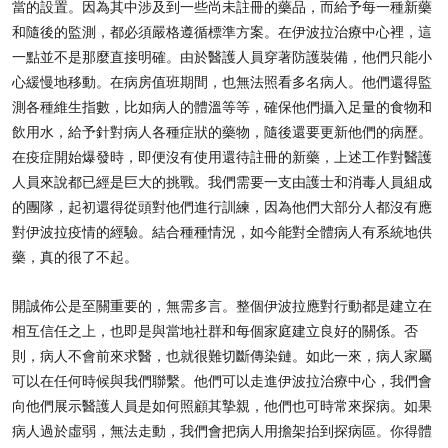
當的設置。因為其中涉及到一些尚未註冊的藥品，而給予每一種新藥
和隨後的監測，都必須嚴格遵循標準方案。在伊波拉治療中心裡，這
一點並不是那麼直接明確。由於醫護人員穿著防護裝備，他們只能小
心緩慢地移動。在病房值班期間，也無法照看多名病人。他們還得監
測各種維生指數，比如病人的體溫等等，確保他們攝入足量的食物和
飲用水，給予針對病人各種症狀的藥物，隨後還要更新他們的病歷。
在疫症開始爆發時，即便沒有使用還待註冊的新藥，上述工作對醫護
人員來說都已經是巨大的挑戰。我們需要一支由護士和消毒人員組成
的團隊，起初還得從頭對他們進行訓練，因為他們大部分人都沒有應
對伊波拉疫情的經驗。結合種種情況，如今能對全體病人有系統地供
藥，真的很了不起。
開誠佈公是至關重要的，無需多言。整個伊波拉應對行動都是建立在
相互信任之上，也即是與當地社群和每個家庭建立良好的關係。否
則，病人不會前來求醫，也就很難切斷傳染鏈。如此一來，病人家屬
可以在任何時候與我們聯繫。他們可以走進伊波拉治療中心，我們會
向他們展示醫護人員是如何照顧其摯親，他們也可時常來探病。如果
病人過於虛弱，無法走動，我們會把病人用擔架抬到探病區。你得體