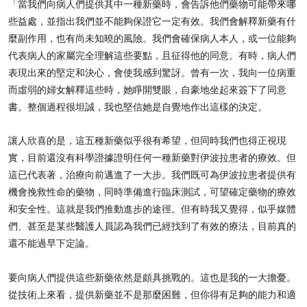
「當我們向病人們提供其中一種新藥時，會告訴他們藥物可能帶來哪
些益處，並指出我們並不能夠保證它一定有效。我們會解釋新藥有什
麼副作用，也有尚未知曉的風險。我們會確保病人本人，或一位能夠
代表病人的家屬完全理解這些要點，且征得他的同意。有時，病人們
表現出來的堅定和決心，會使我感到驚訝。曾有一次，我向一位病重
而虛弱的婦女解釋這些時，她睜開雙眼，自豪地坐起來簽下了同意
書。整個過程很坦誠，我也堅信她是自覺地作出這樣的決定。
讓人欣喜的是，這五種新藥似乎很有希望，但同時我們也得正視現
實，目前還沒有科學證據證明任何一種新藥對伊波拉患者的療效。但
這已代表著，治療向前邁進了一大步。我們既可為伊波拉患者提供有
機會挽救性命的藥物，同時準備進行臨床測試，可望確定藥物的療效
和安全性。這就是我們推動進步的途徑。但有時我又覺得，似乎媒體
們、甚至是某些醫護人員認為我們已經找到了有效的療法，目前真的
還不能過早下定論。
要向病人們提供這些新藥依然是頗具挑戰的。這也是我的一大擔憂。
從技術上來看，提供新藥並不是那麼困難，但你得有足夠的能力和適