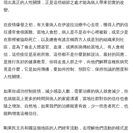
現出真正的人性關懷，正是這些細節之處才能為病人帶來切實的改
變。
在疫情爆發之初，有大量病人在伊波拉治療中心去世，獲得人們的信
任通常會很困難。當地人會想，病人是不是在中心裡被殺，或至少是
在那裡被協助死亡，以及總會有謠言稱西方人或是別的組織來到社
區，是為了偷走人體器官、血液，或將疾病傳給當地人。有人會相
信，這些疫症是巫術所致。這些都不是什麼新鮮說法。最好的回應，
是推行良好的健康教育。你得走進人群之中，向他們解釋這種疾病究
竟是什麼，它是如何傳播，要如何控制、預防它，保持坦誠的態度和
人性關懷。
如果你成功控制疫情，減少感染人數，需要治療的病人就會減少，你
也就能花上更多的時間與病人的家庭溝通，當地社群對你的信任也會
隨之增加。自然地，如果我們的治療能更有效，少一些患者死亡，也
能夠增進這種信任。
剛果民主共和國這個地區的人們經常流動，去理解他們流動的模式是