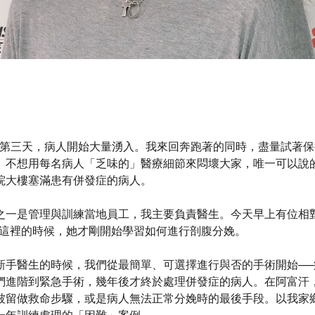
的第三天，病人開始大量湧入。我來回奔跑著的同時，盡量試著保持
。不想用每名病人「乏味的」醫療細節來悶壞大家，唯一可以說
院大樓塞滿患有併發症的病人。
之一是管理與訓練當地員工，我主要負責醫生。今天早上有位相
到這裡的時候，她才剛開始學習如何進行剖腹分娩。
新手醫生的時候，我們從最簡單、可選擇進行與否的手術開始─
們進階到緊急手術，幾年後才終於處理併發症的病人。在阿富汗
被留做救命步驟，或是病人無法正常分娩時的最後手段。以我家鄉