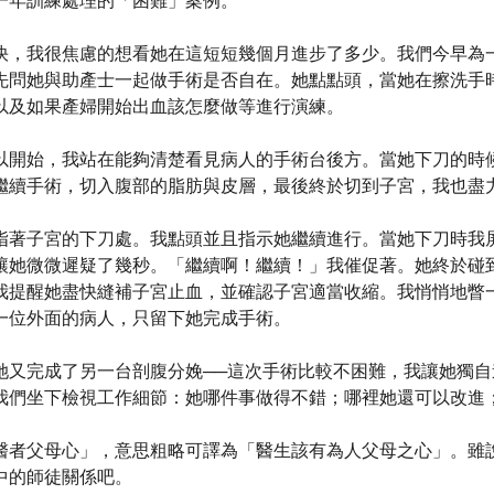
一年訓練處理的「困難」案例。
快，我很焦慮的想看她在這短短幾個月進步了多少。我們今早為
先問她與助產士一起做手術是否自在。她點點頭，當她在擦洗手
以及如果產婦開始出血該怎麼做等進行演練。
以開始，我站在能夠清楚看見病人的手術台後方。當她下刀的時
繼續手術，切入腹部的脂肪與皮層，最後終於切到子宮，我也盡
指著子宮的下刀處。我點頭並且指示她繼續進行。當她下刀時我
讓她微微遲疑了幾秒。「繼續啊！繼續！」我催促著。她終於碰
我提醒她盡快縫補子宮止血，並確認子宮適當收縮。我悄悄地瞥
一位外面的病人，只留下她完成手術。
她又完成了另一台剖腹分娩──這次手術比較不困難，我讓她獨
我們坐下檢視工作細節：她哪件事做得不錯；哪裡她還可以改進
醫者父母心」，意思粗略可譯為「醫生該有為人父母之心」。雖
中的師徒關係吧。