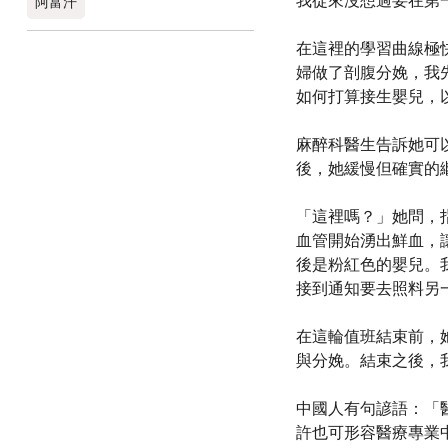
我從來沒想過要在第
阿富汗
在這裡的學習曲線極
婦做了剖腹分娩，我
如何打算接生嬰兒，
麻醉科醫生告訴她可
後，她緩慢但確實的
「這裡嗎？」她問，
血管開始湧出鮮血，
後是粉紅色的嬰兒。
接到通知要去照料另
在這輪值班結束前，
與分娩。結束之後，
中國人有句諺語：「
許也可形容醫療專業