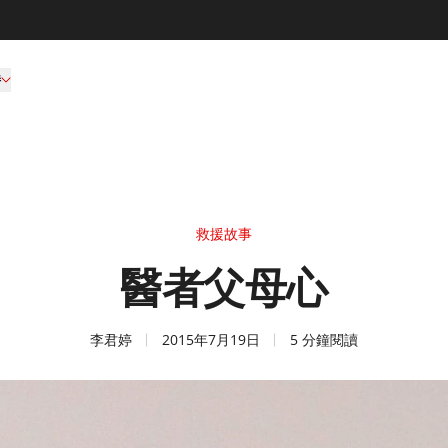
持
救援故事
醫者父母心
李君婷
2015年7月19日
5 分鐘閱讀