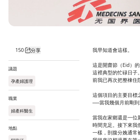
150
我早知道會這樣。
分享
這是開齋節（Eid）
議題
這裡典型的忙碌日子
前我已再次把整棟住
孕產婦護理
這個項目的主要目標
職業
──當我幾個月前剛
婦產科醫生​
當我在家鄉還是一位
時間充足。接下來我
地點
一樣，剖腹分娩通常