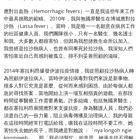
應對出血熱（Hemorrhagic fevers）一直是我這些年來工作
中最具挑戰的範疇。 2010年，我與無國界醫生在博城應對拉
沙熱 （Lassa fever）。當時，我是唯一一名願意在病房工作
的社區健康人員。我們團隊很小，只有一名醫生、幾名護士
和我。大多數人都很害怕，但因為我想拯救生命所以加入。
我曾經是拉沙熱病人，也曾有同事死於拉沙熱。我深知人們
害怕靠近自己而感到被孤立、得不到妥善照顧的滋味。
2014年塞拉利昂爆發伊波拉疫情後，我從照顧拉沙熱病人轉
為照顧伊波拉病人。當時伊波拉病毒對我們來說是新事物。
很多人對它究竟是甚麼、從何而來感到困惑。由於每個人都
急於尋找答案，當地開始上演一場互相指責的遊戲。在那段
時間從事醫療工作需要勇氣。許多組織，包括無國界醫生，
都在塞拉利昂展開應對來支援抗疫。身為醫護人員，我們必
須盡自己的一份力量，阻止病毒傳播及治理病人。我的母親
在這段時間經常打電話給我，嚷我在這段時間不要工作。她
害怕失去她的長子，而我總是對她說 ：「nya longoh ngie
kpomiweh」 ，即「我必須幫忙」的意思。她過去從不理解