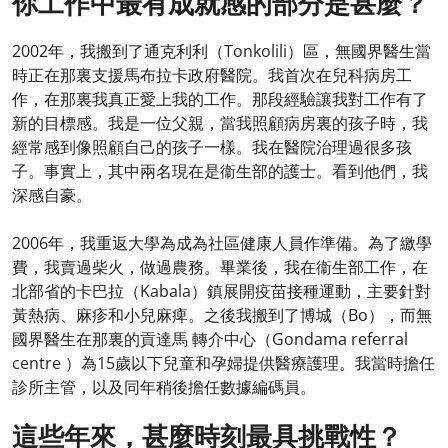
你工作中最有成就感的部分是甚麼？
2002年，我搬到了通克利利（Tonkolili）區，無國界醫生當
時正在那裏支援馬布拉卡政府醫院。我首次在兒科病房工
作，在那裏我真正愛上我的工作。那段經驗讓我對工作有了
新的目標感。我是一位父親，當我照顧病房裏的孩子時，我
經常感到像照顧自己的孩子一樣。我在醫院治理過很多孩
子。事實上，其中兩名現在是衞生部的護士。看到他們，我
深感自豪。
2006年，我重返大學為成為社區健康人員作準備。為了繳學
費，我賣過柴火，做過農務。畢業後，我在衞生部工作，在
北部省的卡巴拉（Kabala）鎮展開疫苗接種運動，主要針對
黃熱病、麻疹和小兒麻痺。之後我搬到了博城（Bo），而無
國界醫生在那裏的貢達馬 轉介中心（Gondama referral
centre ）為15歲以下兒童和孕婦提供醫療護理。我當時擔任
診所主管，以及同年稍後擔任數據編碼員。
這些年來，甚麼時刻最具挑戰性？