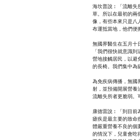
海坎普說︰「流離失
草。所以在最初的兩
像，有些本來只是八
布運抵當地，他們便
無國界醫生在五月十日
「我們很快就意識到
營地接觸居民，以避
的長椅。我們集中為
為免疾病傳播，無國
射，並預備開展營養
流離失所者更脆弱。
康德雷說︰「到目前
瘧疾是最主要的致命
體嚴重營養不良的個
的情況下，兒童會吃