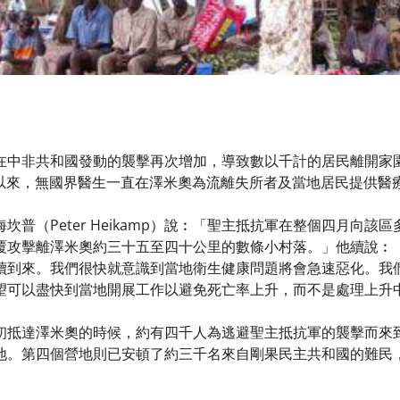
在中非共和國發動的襲擊再次增加，導致數以千計的居民離開家
月以來，無國界醫生一直在澤米奧為流離失所者及當地居民提供醫
坎普（Peter Heikamp）說︰「聖主抵抗軍在整個四月向
覆攻擊離澤米奧約三十五至四十公里的數條小村落。」他續說︰
續到來。我們很快就意識到當地衛生健康問題將會急速惡化。我們在
望可以盡快到當地開展工作以避免死亡率上升，而不是處理上升
初抵達澤米奧的時候，約有四千人為逃避聖主抵抗軍的襲擊而來
地。第四個營地則已安頓了約三千名來自剛果民主共和國的難民