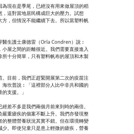
因為現在是季尾，已經沒有用來做屋頂的稻
然，這對當地居民構成巨大的壓力。試想
大方，但情況不能繼續下去。所以當塑料帆
士康德雷（Orla Condren）說︰
，小屋之間的距離很近。我們需要直接進入
診所十分簡單，只有塑料帆布的屋頂和木製
苗。目前，我們正趕緊開展第二次的疫苗注
。海坎普說︰「這裡部分人比中非共和國的
量的支援。」
已經差不多是我們兩個月前來到時的兩倍。
染嚴重瘧疾的個案不斷上升。我們亦發現整
者的整體營養狀況其實不錯。但在環境轉變
減少。即使兒童只是患上輕微的瘧疾，營養