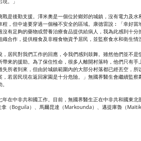
出現。」
挑戰是後勤支援。澤米奧是一個位於鄉郊的城鎮，沒有電力及水
車程，但中途要穿過一個極不安全的區域。康德雷說︰「幸好當
過沒有足夠的藥物或營養治療食品提供給病人，我為此感到十分
組織合作，提供糧食及非糧食物資予居民，並監察食水和衛生情
說，居民對我們工作的回應，令我們感到鼓舞。雖然他們並不是
所帶來的援助。為了保住性命，很多人離開村落時，他們只有手
離失所者到來，但由於城鎮範圍內的大部分村落都已經丟空，所
案，若居民現在返回家園是十分危險。」無國界醫生會繼續監察
助。
七年在中非共和國工作。目前，無國界醫生正在中非共和國東北部
圭拿（Boguila）、馬爾昆達（Markounda）、邁提庫魯（Maïti