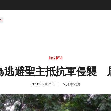
持
前線新聞
為逃避聖主抵抗軍侵襲 
2010年7月21日
6 分鐘閱讀