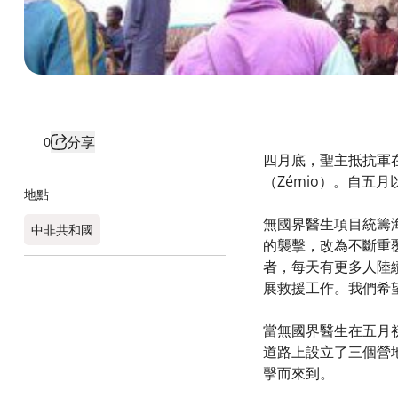
分享
0
四月底，聖主抵抗軍
（Zémio）。自五
地點
無國界醫生項目統籌海
中非共和國
的襲擊，改為不斷重
者，每天有更多人陸
展救援工作。我們希
當無國界醫生在五月
道路上設立了三個營
擊而來到。