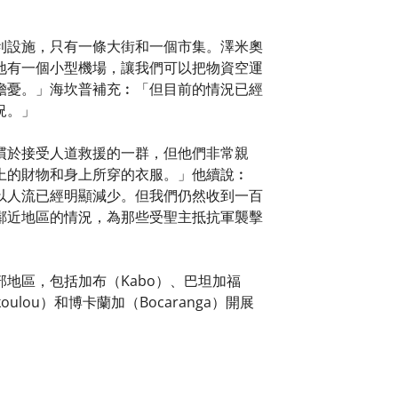
利設施，只有一條大街和一個市集。澤米奧
地有一個小型機場，讓我們可以把物資空運
擔憂。」海坎普補充︰「但目前的情況已經
況。」
慣於接受人道救援的一群，但他們非常親
上的財物和身上所穿的衣服。」他續說︰
以人流已經明顯減少。但我們仍然收到一百
鄰近地區的情況，為那些受聖主抵抗軍襲擊
地區，包括加布（Kabo）、巴坦加福
koulou）和博卡蘭加（Bocaranga）開展