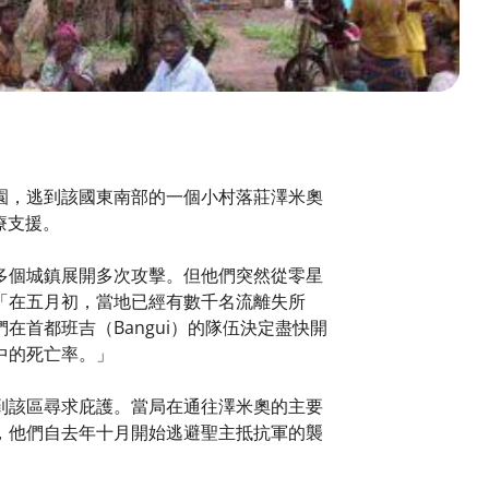
園，逃到該國東南部的一個小村落莊澤米奧
療支援。
該區多個城鎮展開多次攻擊。但他們突然從零星
「在五月初，當地已經有數千名流離失所
首都班吉（Bangui）的隊伍決定盡快開
中的死亡率。」
到該區尋求庇護。當局在通往澤米奧的主要
，他們自去年十月開始逃避聖主抵抗軍的襲