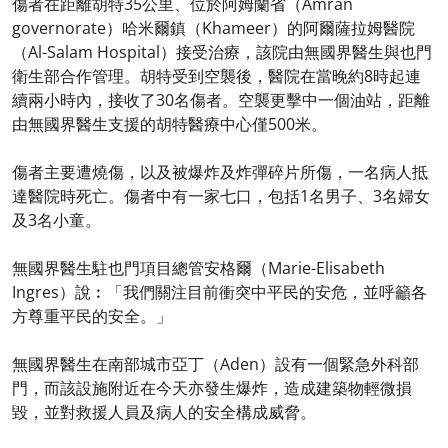
傷者在距離胡特35公里、位於阿姆蘭省（Amran
governorate）哈米爾鎮（Khameer）的阿爾薩拉姆醫院
（Al-Salam Hospital）接受治療，該院由無國界醫生與也門
衛生部合作管理。胡特受到空襲後，醫院在當晚約8時起連
續兩小時內，接收了30名傷者。空襲更擊中一個油站，距離
由無國界醫生支援的胡特醫療中心僅500米。
傷者主要遭燒傷，以及被爆炸及炸彈碎片所傷，一名病人抵
達醫院時死亡。傷者中有一家七口，包括1名男子、3名婦女
及3名小童。
無國界醫生駐也門項目總管安格爾（Marie-Elisabeth
Ingres）說︰「我們關注目前衝突中平民的安危，並呼籲各
方尊重平民的安全。」
無國界醫生在南部城市亞丁（Aden）設有一個緊急外科部
門，而該設施附近在今天亦發生爆炸，造成建築物輕微損
毀，並對救援人員及病人的安全構成威脅。