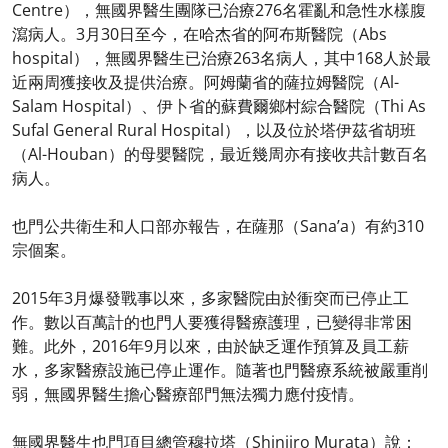
Centre），無國界醫生團隊已治療276名霍亂和急性水樣腹
瀉病人。3月30日至今，在哈杰省的阿布斯醫院（Abs
hospital），無國界醫生已治療263名病人，其中168人於最
近兩周獲接收及提供治療。阿姆蘭省的薩拉姆醫院（Al-
Salam Hospital）、伊卜省的蘇費爾鄉村綜合醫院（Thi As
Sufal General Rural Hospital），以及位於塔伊茲省胡班
（Al-Houban）的母嬰醫院，最近幾周亦有接收共計數百名
病人。
也門公共衛生和人口部亦報告，在薩那（Sana’a）有約310
宗個案。
2015年3月爆發戰事以來，多家醫院由於衝突而已停止工
作。數以百萬計的也門人要獲得醫療護理，已變得非常困
難。此外，2016年9月以來，由於缺乏運作預算及員工薪
水，多家醫療設施已停止運作。隨著也門醫療系統被嚴重削
弱，無國界醫生擔心醫療部門無法獨力應付疫情。
無國界醫生也門項目總管穆拉塔（Shinjiro Murata）說：