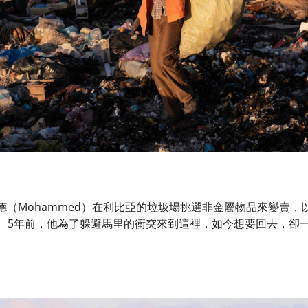
罕默德（Mohammed）在利比亞的垃圾場挑選非金屬物品來變賣
5年前，他為了躲避馬里的衝突來到這裡，如今想要回去，卻一直未湊夠錢。