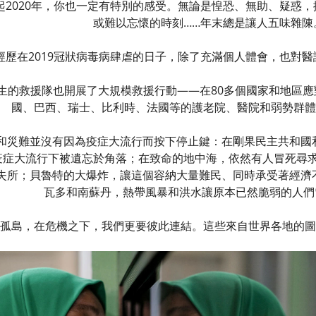
起2020年，你也一定有特別的感受。無論是惶恐、無助、疑惑
或難以忘懷的時刻……年末總是讓人五味雜陳
經歷在2019冠狀病毒病肆虐的日子，除了充滿個人體會，也對
醫生的救援隊也開展了大規模救援行動——在80多個國家和地區
國、巴西、瑞士、比利時、法國等的護老院、醫院和弱勢群
和災難並沒有因為疫症大流行而按下停止鍵：在剛果民主共和國
病疫症大流行下被遺忘於角落；在致命的地中海，依然有人冒死尋
失所；貝魯特的大爆炸，讓這個容納大量難民、同時承受著經濟
瓦多和南蘇丹，熱帶風暴和洪水讓原本已然脆弱的人們
孤島，在危機之下，我們更要彼此連結。這些來自世界各地的圖片