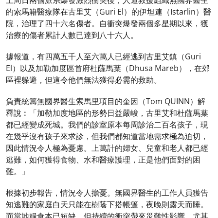
上周日兩個派系爆發激烈衝突後，人道救援組織無國界醫生
的索馬籍醫療隊在古里艾（Guri El）的伊坦連（Istarlin）醫
院，治理了四十六名傷者。自衝突爆發兩個多星期以來，獲
治療的傷者累計人數已達到八十六人。
據報道，有四萬五千人至六萬人已經逃到古里艾鎮（Guri
El）以及加勒加度區首府杜薩馬葉（Dhusa Mareb），在郊
區裡躲避，但這令他們無法獲得必需的救助。
負責統籌無國界醫生索馬里項目的奎因（Tom QUINN）解
釋說︰「加勒加度地區的形勢日益嚴峻，古里艾和杜薩馬葉
都已經變成死城。我們的診室原本每周診治二百名孩子，現
在幾乎沒有孩子來求診，但我們都知道當地需求極為迫切，
因此情況令人極為憂慮。上萬計的婦女、兒童和老人都已經
逃難，如何獲得食物、水和醫療護理，正是他們面對的困
難。」
根據初步報告，情況令人擔憂。無國界醫生的工作人員獲告
知逃難的家庭白天只能在樹蔭下搭帳篷，夜晚則露天而睡。
而當地糧食本已短缺，但持續的衝突帶來災難性影響，尤其