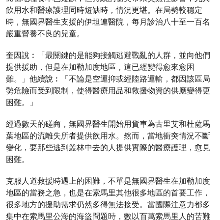
飲用水和醫療護理同時短缺時，情況更堪。在局勢較穩定
時，無國界醫生支援的伊坦連醫院，每月診治八十至一百名
嚴重營養不良的兒童。
奎因說︰「最關鍵的是能夠接觸逃避戰亂的人群，並向他們
提供援助，但是在加勒加度地區，這已經變得愈來愈困
難。」他續說︰「不論是空運抑或經陸路運輸，都因該區局
勢危險而受到限制，使得醫療用品和救援物資的供應變得更
困難。」
經過數天的磋商，無國界醫生開始用貨車為古里艾和杜薩馬
葉地區的流離失所者提供飲用水。然而，當地衝突情況不斷
變化，要那些逃到叢林中去的人提供實際的醫療護理，愈見
困難。
克服人道救援時遇上的困難，不單是無國界醫生在加勒加度
地區的當務之急，也是在索馬里其他很多地區的首要工作，
很多地方的援助需求仍然多得無法接受。當國際注意力都多
集中在索馬里公海的海盜問題時，數以百萬索馬里人的苦難