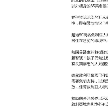
約旦的扎泰里（Zaa
以外棲身的35萬名
在伊拉克北部的杜米茲
準，即在緊急情況下每
超過50萬名敘利亞
居住在惡劣的環境中
無國界醫生的救援隊
起警號：孩子們無法
有長期病患的人只能
雖然敘利亞鄰國已作
需要急切支持，以應
放，保障敘利亞人尋
捐助國是時候作出承
敘利亞境內和境外有