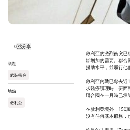
分享
0
敘利亞的激烈衝突已
斷增加的需要。聯合
議題
援助水平，並履行他
武裝衝突
敘利亞內戰已奪去近
求醫療護理時，要面
地點
聯合國在一月時已承
敘利亞
在敘利亞境外，15
沒有任何基本服務，