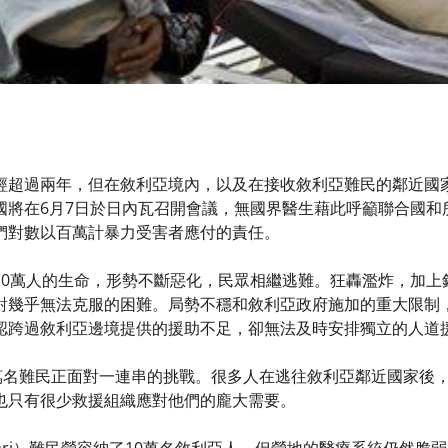
經超過兩年，但在敘利亞境內，以及在接收敘利亞難民的鄰近國
國將在6月7日於日內瓦召開會議，無國界醫生藉此呼籲聯合國和
們對數以百萬計暴力受害者應付的責任。
10萬人的生命，形勢不斷惡化，民眾相繼逃難。狂轟濫炸，加上
對幾乎無法克服的困難。局勢不穩和敘利亞政府施加的重大限制
認跨過敘利亞邊境提供的援助不足，卻無法及時安排獨立的人道
0萬名難民正面對一連串的挑戰。很多人在逃往敘利亞鄰近國家後
也只有很少救援組織應對他們的龐大需要。