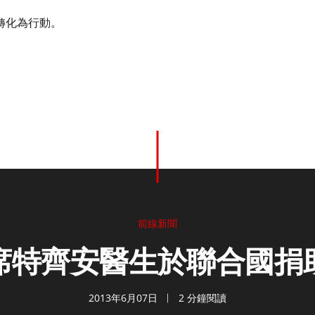
轉化為行動。
前線新聞
席特齊安醫生於聯合國捐
2013年6月07日
2 分鐘閱讀