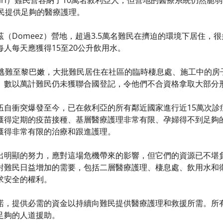
tari）難民營容納了10萬名敘利亞人，但營地的醫療系統仍然
難民提供足夠的醫療護理。
（Domeez）營地，超過3.5萬名難民在擠迫的環境下居住，
人每天應獲得15至20公升飲用水。
人逃難至黎巴嫩，大批難民居住在社區的臨時棲息處、施工中的房
。數以萬計難民仍未獲聯合國登記，令他們不合資格拿取大部分
伍自衝突爆發至今，已在敘利亞的所有鄰近國家進行近15萬次診
獲得定期的疫苗接種、基層醫療護理非常有限、孕婦得不到足夠
獲得非常有限的治療和跟進護理。
出明顯的努力，應對這場危機帶來的影響，但它們的資源已不堪
對難民日益增加的需要，包括二層醫療護理、棲息處、飲用水和
求安全的權利。
諾，提供必需的資金以持續向難民提供醫療護理和救援所需。所
足夠的人道援助。