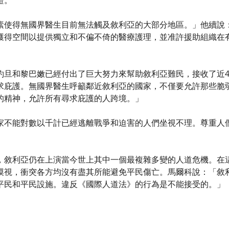
證。
素使得無國界醫生目前無法觸及敘利亞的大部分地區。」他續說
獲得空間以提供獨立和不偏不倚的醫療護理，並准許援助組織在
約旦和黎巴嫩已經付出了巨大努力來幫助敘利亞難民，接收了近4
求庇護。無國界醫生呼籲鄰近敘利亞的國家，不僅要允許那些脆
的精神，允許所有尋求庇護的人跨境。」
家不能對數以千計已經逃離戰爭和迫害的人們坐視不理。尊重人
，敘利亞仍在上演當今世上其中一個最複雜多變的人道危機。在
漠視，衝突各方均沒有盡其所能避免平民傷亡。馬爾科說：「敘
平民和平民設施。違反《國際人道法》的行為是不能接受的。」