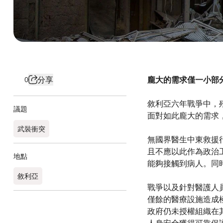
分享
龐大的需求僅一小部
0
敘利亞六年戰爭中，
議題
面對如此龐大的需求
武裝衝突
無國界醫生中東救援行
且不應以此作為政治
地點
能夠接觸到病人。同
敘利亞
戰爭以及針對醫護人
僅餘的醫療設施造成
政府仍未授權組織在