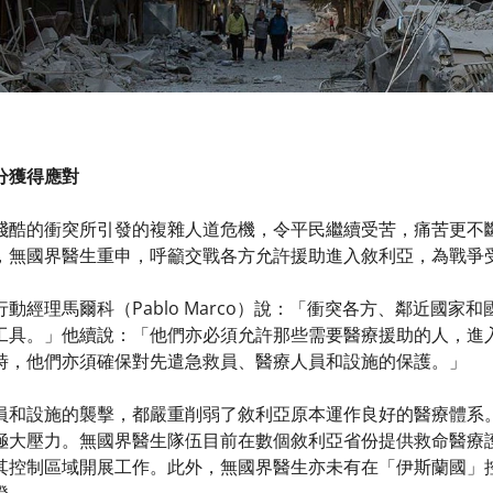
分獲得應對
殘酷的衝突所引發的複雜人道危機，令平民繼續受苦，痛苦更不
，無國界醫生重申，呼籲交戰各方允許援助進入敘利亞，為戰爭
動經理馬爾科（Pablo Marco）說：「衝突各方、鄰近國
工具。」他續說：「他們亦必須允許那些需要醫療援助的人，進
時，他們亦須確保對先遣急救員、醫療人員和設施的保護。」
員和設施的襲擊，都嚴重削弱了敘利亞原本運作良好的醫療體系
極大壓力。無國界醫生隊伍目前在數個敘利亞省份提供救命醫療
其控制區域開展工作。此外，無國界醫生亦未有在「伊斯蘭國」