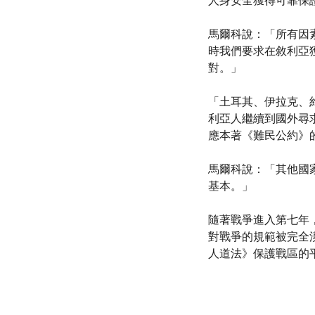
人身安全獲得可靠保
馬爾科說：「所有因
時我們要求在敘利亞
對。」
「土耳其、伊拉克、
利亞人繼續到國外尋
應本著《難民公約》
馬爾科說：「其他國
基本。」
隨著戰爭進入第七年
對戰爭的規範被完全
人道法》保護戰區的