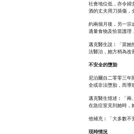
社會地位低，亦令婦
酒的丈夫用刀插傷，
約兩個月後，另一宗
適量食物及恰當護理
邁克醫生說︰「當她
法醫治，她方稍為改
不安全的墮胎
尼泊爾自二零零三年
全或非法墮胎，而導
邁克醫生憶述︰「兩
在急症室見到她時，
他補充︰「大多數不
現時情況