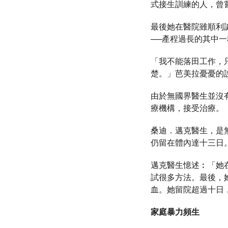
式接生訓練的人，曾
最後她在醫院雖順利
──產程過長的其中
「我不能落田工作，
楚。」芭美拉憂憂的
由於無國界醫生並沒
療機構，接受治療。
桑迪．邁克醫生，是
仍留在體內達十三日
邁克醫生憶述︰「她
試很多方法。最後，
血。她留院超過十日
家庭暴力頻生