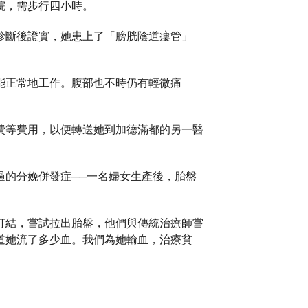
院，需步行四小時。
診斷後證實，她患上了「膀胱陰道瘻管」
能正常地工作。腹部也不時仍有輕微痛
費等費用，以便轉送她到加德滿都的另一醫
過的分娩併發症──一名婦女生產後，胎盤
打結，嘗試拉出胎盤，他們與傳統治療師嘗
道她流了多少血。我們為她輸血，治療貧