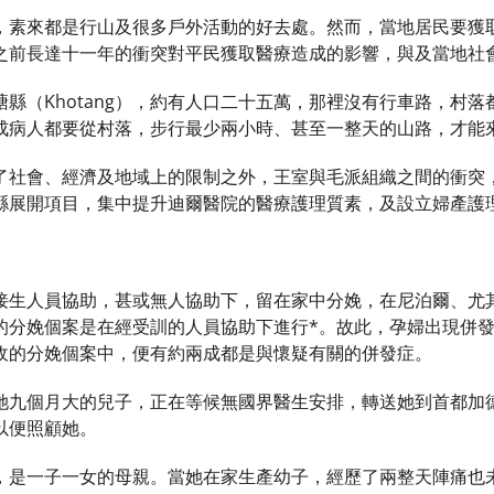
，素來都是行山及很多戶外活動的好去處。然而，當地居民要獲
之前長達十一年的衝突對平民獲取醫療造成的影響，與及當地社
縣（Khotang），約有人口二十五萬，那裡沒有行車路，村
成病人都要從村落，步行最少兩小時、甚至一整天的山路，才能
了社會、經濟及地域上的限制之外，王室與毛派組織之間的衝突
縣展開項目，集中提升迪爾醫院的醫療護理質素，及設立婦產護
接生人員協助，甚或無人協助下，留在家中分娩，在尼泊爾、尤
的分娩個案是在經受訓的人員協助下進行*。故此，孕婦出現併
收的分娩個案中，便有約兩成都是與懷疑有關的併發症。
她九個月大的兒子，正在等候無國界醫生安排，轉送她到首都加
以便照顧她。
，是一子一女的母親。當她在家生產幼子，經歷了兩整天陣痛也