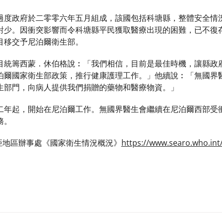
過度政府於二零零六年五月組成，該國包括科塘縣，整體安全情
對少。因衝突影響而令科塘縣平民獲取醫療出現的困難，已不復
目移交予尼泊爾衛生部。
目統籌西蒙．休伯格說︰「我們相信，目前是最佳時機，讓縣政
泊爾國家衛生部政策，推行健康護理工作。」他續說︰「無國界
生部門，向病人提供我們捐贈的藥物和醫療物資。」
年起，開始在尼泊爾工作。無國界醫生會繼續在尼泊爾西部受衝突影
務。
南亞地區辦事處《國家衛生情況概況》
https://www.searo.who.int/