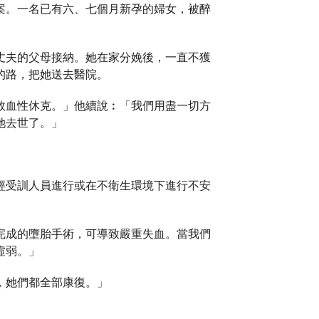
案。一名已有六、七個月新孕的婦女，被醉
丈夫的父母接納。她在家分娩後，一直不獲
的路，把她送去醫院。
敗血性休克。」他續說︰「我們用盡一切方
她去世了。」
經受訓人員進行或在不衛生環境下進行不安
完成的墮胎手術，可導致嚴重失血。當我們
虛弱。」
，她們都全部康復。」