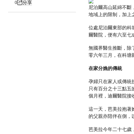
分享
0
尼泊爾高山延綿不斷
地域上的限制，加上
位處尼泊爾東部的科塘
爾醫院，便有六至七
無國界醫生推斷，除
零六年三月，在科塘
在家分娩的傳統
孕婦只在家人或傳統
只有百分之十三點五
個月裡，迪爾醫院接
這一天，芭美拉抱著
的父親亦陪伴在側，
芭美拉今年二十七歲