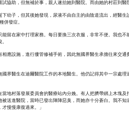
嘗試協助，但無補於事，親人遂抬她到醫院。而由她的村莊到醫
誕下幼子，但其後她發現，尿液不由自主的由陰道流出，經醫生
一種併發症。
只能留在家中打理家務。每日要換三次衣服，非常不便。我也不
說。
有相應設施，進行瘻管修補手術，因此無國界醫生承擔往來交通
無國界醫生在迪爾醫院工作的本地醫生。他仍記得其中一宗處理
。
在當地村落發展委員會的醫療站內分娩。有人把臍帶綁上木塊及
她被送進醫院，當時已發出陣陣惡臭，而她亦十分蒼白。我不知
，才慢慢康復過來。」