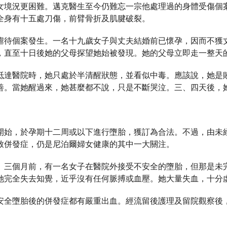
女境況更困難。邁克醫生至今仍難忘一宗他處理過的身體受傷個
全身有十五處刀傷，前臂骨折及肌腱破裂。
虐待個案發生。一名十九歲女子與丈夫結婚前已懷孕，因而不獲
，直至十日後她的父母探望她始被發現。她的父母立即走一整天
抵達醫院時，她只處於半清醒狀態，並看似中毒。應該說，她是
善。當她醒過來，她甚麼都不說，只是不斷哭泣。三、四天後，
開始，於孕期十二周或以下進行墮胎，獲訂為合法。不過，由未
致併發症，仍是尼泊爾婦女健康的其中一大關注。
、三個月前，有一名女子在醫院外接受不安全的墮胎，但那是未
她完全失去知覺，近乎沒有任何脈搏或血壓。她大量失血，十分
安全墮胎後的併發症都有嚴重出血。經流留後護理及留院觀察後