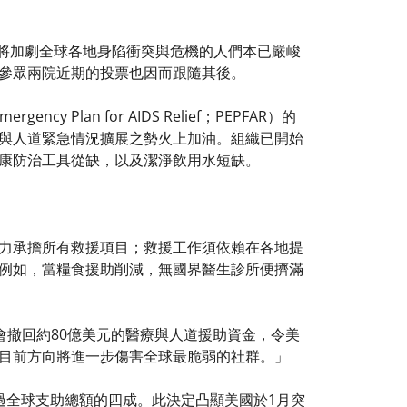
，將加劇全球各地身陷衝突與危機的人們本已嚴峻
參眾兩院近期的投票也因而跟隨其後。
Plan for AIDS Relief；PEPFAR）的
與人道緊急情況擴展之勢火上加油。組織已開始
康防治工具從缺，以及潔淨飲用水短缺。
力承擔所有救援項目；救援工作須依賴在各地提
例如，當糧食援助削減，無國界醫生診所便擠滿
，但國會撤回約80億美元的醫療與人道援助資金，令美
目前方向將進一步傷害全球最脆弱的社群。」
過全球支助總額的四成。此決定凸顯美國於1月突