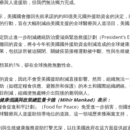
療與人道援助，但我們無法獨力完成。
表示，美國國會撤回先前承諾的約80億美元國外援助資金的決定
的行動，旨在大幅削減由美國支援的全球醫療與人道項目，美國
步削減總統防治愛滋病緊急救援計劃（President’s Emergency 
撤回的資金，將令今年初美國國外援助資金削減造成的全球健康
果，包括診所被迫關閉、關鍵疫苗接種運動被中斷、性與生殖健
預算約1%，卻在全球挽救無數性命。
的資金，因此不會受美國援助削減直接影響。然而，組織無法一
助（如穩定糧食供應、避難所和保護）的本土和國際組織網絡。
目削減，組織便無處轉介出院後的脆弱病人。
康倡議與政策總監曼卡德（Mihir Mankad）表示：
糧食促進和平計劃』（Food for Peace）免受進一步損害
球醫療與人道援助領導地位的道路。這一領域歷來獲兩黨支持，
劃與生殖健康服務資助打擊尤深，以往美國政府在這方面提供超