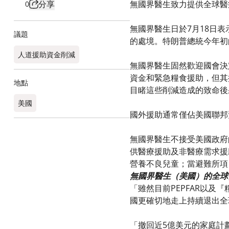
分享
無國界醫生致力提供全球醫
0
無國界醫生日於7月18日
議題
的處境。特朗普總統今年初
人道援助資金削減
無國界醫生固然歡迎國會決定防止進一
資金和緊急糧食援助，但其
地點
目睹這些削減造成的致命後
美國
國外援助通常僅佔美國聯邦
無國界醫生不接受美國政府
供醫療援助及非醫療需求援
營養不良兒童；當避難所項
無國界醫生（美國）的全球健
「雖然目前PEPFAR以及『
國更確切地走上持續退出全
「撤回近5億美元的家庭計