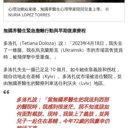
心理治療結束後，無國界醫生心理學家陪同兒童上學。 ©
NURIA LOPEZ TORRES
無國界醫生緊急撤離行動與早期復康療程
多洛扎（Tetiana Doloza）說：「2023年4月18日，我失去
了一條腿。我在烏克蘭斯克（Ukrainsk）市的市場當售貨員
時，被飛彈擊中受重傷。」
多洛扎失去一腿已足足 10 個月。如今她依靠義肢和拐杖，
能自信地走在基輔（Kyiv）。多洛扎從市場被送往醫院，並
由無國界醫生的醫療列車送往利沃夫（Lviv）地區。
多洛扎說：「當無國界醫生把我送到西部
的醫院時，我感到很迷茫。我不知道該如
何面對截肢。現時，我裝上了義肢，並與
兒子一起住在基輔，今年72歲的我慶幸仍
能活下來。」