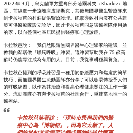
2022 年 9 月，烏克蘭軍方重奪部分哈爾科夫（Kharkiv）地
區，前線進一步遠離庫皮揚斯克，其後無國界醫生醫療隊來
到卡拉秋芭的村莊提供醫療護理。砲擊導致村內沒有公共建
築可供醫療隊設立診所，因此卡拉秋芭同意讓醫療隊使用她
的家，以向整個社區居民提供醫療和心理診症。
卡拉秋芭說：「我仍然跟隨無國界醫生心理學家的建議，並
教我的鄰居做『蠟燭呼吸』練習。這練習幫助我在 75 歲高
齡時仍能專注成為有用的人。目前，我從事耕種與養兔。」
卡拉秋芭提到的呼吸練習是一種用於舒緩壓力和焦慮的簡單
技巧，而無國界醫生流動團隊亦分享了可以容易傳授予人們
的呼吸練習，以作為其治療和提高心理健康關注的工作一部
分。流動團隊亦有與卡拉秋芭的社區合作，重建當地唯一的
醫療站。
卡拉秋芭笑著說：「現時市民稱我們的醫
療中心為『博物館』，因為它太新了。人
們終於知道當需要治療或藥物時該往哪裏