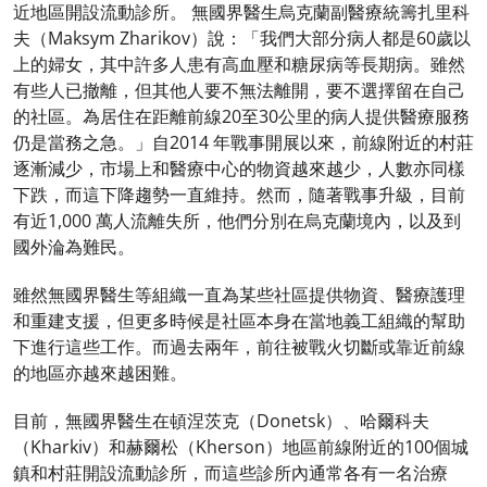
近地區開設流動診所。 無國界醫生烏克蘭副醫療統籌扎里科
夫（Maksym Zharikov）說：「我們大部分病人都是60歲以
上的婦女，其中許多人患有高血壓和糖尿病等長期病。雖然
有些人已撤離，但其他人要不無法離開，要不選擇留在自己
的社區。為居住在距離前線20至30公里的病人提供醫療服務
仍是當務之急。」自2014 年戰事開展以來，前線附近的村莊
逐漸減少，市場上和醫療中心的物資越來越少，人數亦同樣
下跌，而這下降趨勢一直維持。然而，隨著戰事升級，目前
有近1,000 萬人流離失所，他們分別在烏克蘭境內，以及到
國外淪為難民。
雖然無國界醫生等組織一直為某些社區提供物資、醫療護理
和重建支援，但更多時候是社區本身在當地義工組織的幫助
下進行這些工作。而過去兩年，前往被戰火切斷或靠近前線
的地區亦越來越困難。
目前，無國界醫生在頓涅茨克（Donetsk）、哈爾科夫
（Kharkiv）和赫爾松（Kherson）地區前線附近的100個城
鎮和村莊開設流動診所，而這些診所內通常各有一名治療