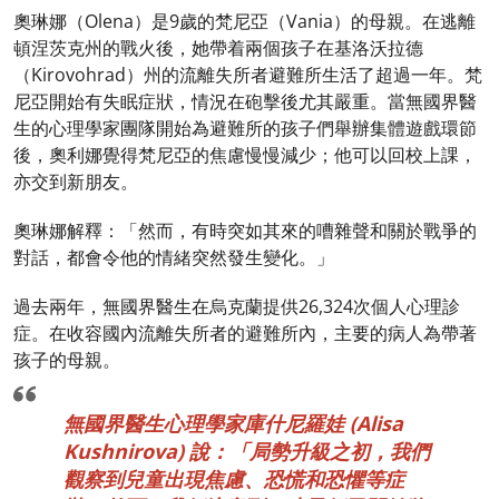
奧琳娜（Olena）是9歲的梵尼亞（Vania）的母親。在逃離
頓涅茨克州的戰火後，她帶着兩個孩子在基洛沃拉德
（Kirovohrad）州的流離失所者避難所生活了超過一年。梵
尼亞開始有失眠症狀，情況在砲擊後尤其嚴重。當無國界醫
生的心理學家團隊開始為避難所的孩子們舉辦集體遊戲環節
後，奧利娜覺得梵尼亞的焦慮慢慢減少；他可以回校上課，
亦交到新朋友。
奧琳娜解釋：「然而，有時突如其來的嘈雜聲和關於戰爭的
對話，都會令他的情緒突然發生變化。」
過去兩年，無國界醫生在烏克蘭提供26,324次個人心理診
症。在收容國內流離失所者的避難所內，主要的病人為帶著
孩子的母親。
無國界醫生心理學家庫什尼羅娃 (Alisa
Kushnirova) 說：「局勢升級之初，我們
觀察到兒童出現焦慮、恐慌和恐懼等症