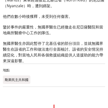
（Marius）乘車經過接近北基伍省（North Kivu）的尼亞薩
（Nyanzale）時，遭到綁架。
他們在數小時後獲釋，未受到任何傷害。
鑒於事件的嚴重性，無國界醫生已經撤走在尼亞薩醫院和當
地兩所醫療中心工作的隊伍。
無國界醫生亦因此暫停了北基伍省的部分項目，並就無國界
醫生在該省的工作和做法進行全面檢討。該省的安全情況持
續惡化，對當地人民和各個救援組織提供人道援助的能力帶
來深遠影響。
地點
剛果民主共和國