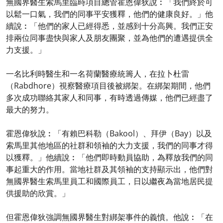
無國界醫生索馬里臨時項目總管霍恩偉狄說︰「我們終於可
以鬆一口氣，我們的同事平安獲釋，他們的健康良好。」他
續說︰「他們的家人已經得悉，並感到十分高興。我們正安
排兩位同事盡快與家人及朋友團聚，並為他們的遭遇提供全
力支援。」
一名比利時醫生和一名荷蘭醫療統籌人，在拉卜杜雷
（Rabdhore）視察醫療項目後被綁架。在綁架期間，他們
多次成功聯絡其家人和同事，有時透過傳媒，他們已經盡了
最大的努力。
霍恩偉狄說︰「有賴巴科勒（Bakool）、拜伊（Bay）以及
索馬里其他地區的社群和領袖的大力支援，我們的同事才得
以獲釋。」他續說︰「他們即時動員協助，為釋放我們的同
事起重大的作用。當地社群及其領袖的支持顯示出，他們對
無國界醫生索馬里員工和國際員工，日以繼夜為當地居民提
供援助的欣賞。」
但霍恩偉狄強調無國界醫生對綁架事件的義憤。他說︰「在