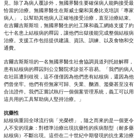
見。除了為病人覆診外，無國界醫生要確保病人能夠接受最
恰當的治療。無國界醫生在斯威士蘭和莫桑比克培訓「專家
病人」，以幫助其他病人正確地接受治療，直至治療結束。
在吉爾吉斯斯坦，無國界醫生的社工隊和義工網絡支援了約
七十名患上結核病的釋囚，讓他們出獄後能完成整個結核病
治療。支援工作包括提供建議、資訊、訓練、以及食物和交
通費。
吉爾吉斯斯坦的一名無國界醫生社會協調員道列托娃解釋，
患有結核病的釋囚到公立醫院求診並不容易。「我們的病人
在社區遭到歧視，這不僅僅因為他們患有結核病，還因為他
們曾坐牢。他們有些無家可歸、失業、酗酒、濫藥甚至沒有
合法證件。我們正嘗試執行一個個案管理系統，義工可以用
這共用的工具幫助病人堅持治療。」
抗藥性
結核病重回全球流行病「光榮榜」，隨之而來的是一個更令
人不安的現象：對標準治療出現抗藥性的疾病類型（耐多藥
結核病）不斷出現。這些在二十世紀中期發現的抗生素治療