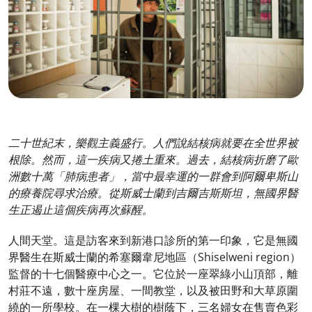
二十世紀末，樂觀
主義盛行
。人們說結核病就要在全世界被
根除。然而
，
這一疾病又捲土重來。過去，結核病折磨了歐
洲數十萬
「
肺病患者
」
，
當
中最
幸運的一群會到
阿爾卑斯山
的療養院尋求治療。從斯威士蘭到吉爾吉斯斯坦，無國界醫
生
正遏止這個疾病再次蘇醒
。
人間天堂。這是訪客來到新港口診所的第一印象，它是無國
界醫生在斯威士蘭的希塞爾韋尼地區（Shiselweni region）
監督的十七個醫療中心之一。它位於一座翠綠小山頂部，離
村莊不遠，數十座房屋、一間教堂，以及被田野和大草原圍
繞的一所學校。在一棵大樹的樹蔭下，三名婦女在售賣色彩