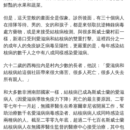
鮮豔的水果和蔬菜。
但是，這天堂般的畫面全是假象。診所後面，有三十個病人
在排隊等待。男的、女的和孩子，都是來領取抗逆轉錄病毒
處方藥物，或是來接受結核病檢測。與很多斯威士蘭村莊一
樣，新港口受到愛滋病和結核病的雙重打擊。這裡四分之一
的成年人的免疫缺乏病毒呈陽性，更嚴重的是，每年感染結
核病的數千人之中有八成同樣感染愛滋病。
六十二歲的西梅拉內是村內少數的長者，他説：「愛滋病和
結核病給這個社區帶來很大痛苦。很多人死亡，很多人失去
所有親人。」
和大多數非洲南部國家一樣，結核病已成為斯威士蘭的愛滋
病人（因愛滋病導致免疫力下降）死亡的最主要原因。二零
零七年十一月起，無國界醫生在希塞爾韋尼省開展工作，幫
助治療數千名愛滋病病毒感染者、結核病病人或同時感染這
兩種病的人。截至二零零九年底，超過二千七百名斯威士蘭
結核病病人在無國界醫生監督的醫療中心接受治療，其中包