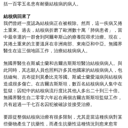
括一百零五名患有耐藥結核病的病人。
結核病回來了
我們曾經一度認為結核病正在被根除。然而，這一疾病又捲
土重來。過去，結核病折磨了歐洲數十萬「肺病患者」，當
中最幸運的一群會到阿爾卑斯山的療養院尋求治療。現在，
其捲土重來的主要溫床在非洲南部、東南亞和中亞。無國界
醫生在這三個地區工作，治療結核病病人。
無國界醫生在斯威士蘭和吉爾吉斯斯坦醫治結核病病人。與
此同時，其志願人員也照料許多其他國家的結核病病人，包
括緬甸、吉布提到莫桑比克等國。斯威士蘭愛滋病與結核病
造成很多傷亡。在吉爾吉斯斯坦，數百名結核病病人集中在
監獄：囚犯中的結核病流行度比其他人多出二十到三十倍。
無國界醫生自二零零六年起在兩個吉爾吉斯斯坦監獄工作，
共有超過一千七百名囚犯被確診並接受治療。
要跟從整個結核病治療有很多限制，尤其是當這種疾病對某
些藥物產生了抗藥性，而產生抗藥性這種情況則愈來愈常