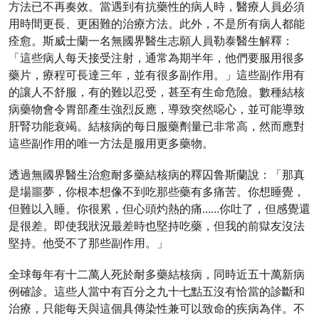
方法已不再奏效。當遇到有抗藥性的病人時，醫療人員必須
用時間更長、更困難的治療方法。此外，不是所有病人都能
痊愈。斯威士蘭一名無國界醫生志願人員勒泰醫生解釋：
「這些病人每天接受注射，通常為期半年，他們要服用很多
藥片，療程可長達三年，並有很多副作用。」這些副作用有
的讓人不舒服，有的難以忍受，甚至有生命危險。數種結核
病藥物會令胃部產生強烈反應，導致突然噁心，並可能導致
肝腎功能衰竭。結核病的每日服藥劑量已非常高，然而應對
這些副作用的唯一方法是服用更多藥物。
透過無國界醫生治愈耐多藥結核病的釋囚鲁斯蘭說：「那真
是場噩夢，你根本想像不到吃那些藥有多痛苦。你想睡覺，
但難以入睡。你很累，但心頭灼熱的痛……你吐了，但感覺還
是很差。即使我狀況最差時也堅持吃藥，但我的前獄友沒法
堅持。他受不了那些副作用。」
全球每年有十二萬人死於耐多藥結核病，同時近五十萬新病
例確診。這些人當中有百分之九十七點五沒有恰當的診斷和
治療，只能每天與這個具傳染性兼可以致命的疾病為伴。不