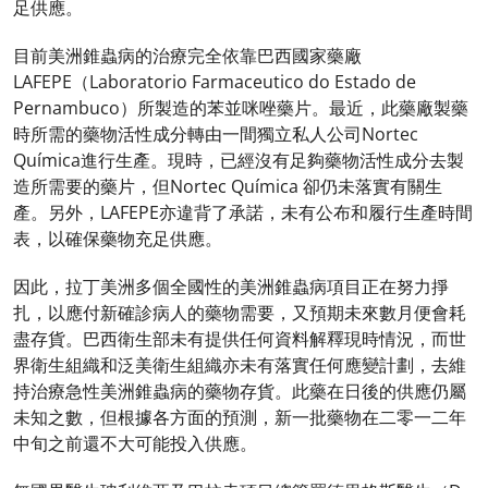
足供應。
目前美洲錐蟲病的治療完全依靠巴西國家藥廠
LAFEPE（Laboratorio Farmaceutico do Estado de
Pernambuco）所製造的苯並咪唑藥片。最近，此藥廠製藥
時所需的藥物活性成分轉由一間獨立私人公司Nortec
Química進行生產。現時，已經沒有足夠藥物活性成分去製
造所需要的藥片，但Nortec Química 卻仍未落實有關生
產。另外，LAFEPE亦違背了承諾，未有公布和履行生產時間
表，以確保藥物充足供應。
因此，拉丁美洲多個全國性的美洲錐蟲病項目正在努力掙
扎，以應付新確診病人的藥物需要，又預期未來數月便會耗
盡存貨。巴西衛生部未有提供任何資料解釋現時情況，而世
界衛生組織和泛美衛生組織亦未有落實任何應變計劃，去維
持治療急性美洲錐蟲病的藥物存貨。此藥在日後的供應仍屬
未知之數，但根據各方面的預測，新一批藥物在二零一二年
中旬之前還不大可能投入供應。