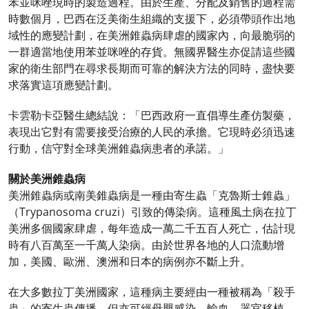
苯並咪唑現時的製造過程。由於生產、分配及銷售的過程需
時數個月，巴西在泛美衛生組織的支援下，必須帶頭作出地
域性的應變計劃，在美洲錐蟲病肆虐的國家內，向最脆弱的
一群適當地使用苯並咪唑的存貨。無國界醫生亦促請這些國
家的衛生部門在尋求長期而可靠的解決方法的同時，盡快要
求落實這項應變計劃。
卡雲勒卡亞醫生總結說：「巴西政府一直倡導生產仿製藥，
表現出它對有需要接受治療的人民的承擔。它現時必須迅速
行動，信守對全球美洲錐蟲病患者的承諾。」
關於美洲錐蟲病
美洲錐蟲病或南美錐蟲病是一種由寄生蟲「克魯斯士錐蟲」
（Trypanosoma cruzi）引致的傳染病。這種風土病在拉丁
美洲多個國家肆虐，每年造成一萬二千五百人死亡，估計現
時有八百萬至一千萬人染病。由於世界各地的人口流動增
加，美國、歐洲、澳洲和日本的病例亦不斷上升。
在大多數拉丁美洲國家，這種病主要經由一種被稱為「殺手
蟲」的寄生蟲傳播，但亦可經母嬰感染、輸血、器官移植、