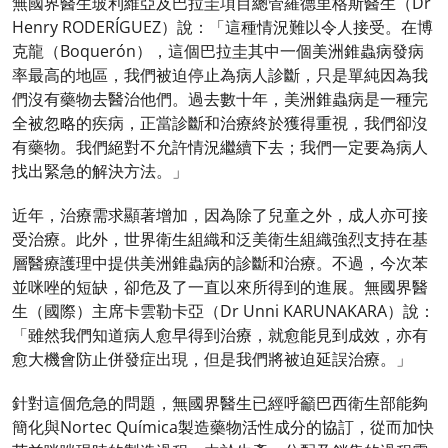
無國界醫生玻利維亞及巴拉圭項目總管羅德里格斯醫生（Dr
Henry RODERÍGUEZ）說：「這種情況難以令人接受。在博
克龍（Boquerón），這個巴拉圭其中一個美洲錐蟲病發病
率最高的地區，我們被迫停止為病人診斷，只是單純因為我
們沒有藥物去醫治他們。過去數十年，美洲錐蟲病是一種完
全被忽略的疾病，正當診斷和治療終於獲得重視，我們卻沒
有藥物。我們絕對不允許情況繼續下去；我們一定要為病人
找出緊急的解決方法。」
近年，治療需求顯著增加，因為除了兒童之外，成人亦可接
受治療。此外，世界衛生組織和泛美衛生組織強烈支持在基
層醫療護理中提供美洲錐蟲病的診斷和治療。不過，今次苯
並咪唑的短缺，卻危及了一直以來所得到的進展。無國界醫
生（國際）主席卡雲勒卡亞（Dr Unni KARUNAKARA）說：
「雖然我們知道病人愈早得到治療，就愈能見到成效，亦有
愈大機會防止併發症出現，但是我們將被迫延誤治療。」
針對這個危急的問題，無國界醫生已經呼籲巴西衛生部能夠
簡化與Nortec Química製造藥物活性成分的協訂，從而加快