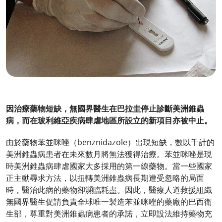
因治療藥物短缺，無國界醫生在巴拉圭停止診斷美洲錐蟲
病，而在玻利維亞疾病肆虐地區所設立的新項目亦被中止。
由於藥物苯並咪唑（benznidazole）出現短缺，數以千計的
美洲錐蟲病患者在未來數月將無法獲得治療。苯並咪唑是現
時美洲錐蟲病肆虐國家大多採用的第一線藥物。當一些國家
正主動尋求方法，以扭轉美洲錐蟲病長期遭受忽略的局面
時，醫治此病的藥物卻瀕臨耗盡。因此，醫療人道救援組織
無國界醫生促請負責全球唯一製造苯並咪唑的藥廠的巴西衛
生部，尊重對美洲錐蟲病患者的承諾，立即設法維持藥物充