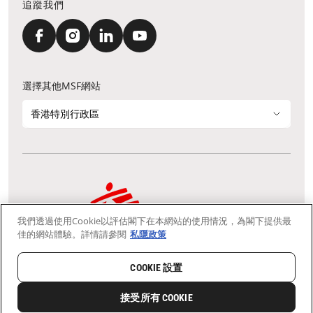
追蹤我們
選擇其他MSF網站
香港特別行政區
我們透過使用Cookie以評估閣下在本網站的使用情況，為閣下提供最
通訊資料更新
鳴謝
私隱聲明
常見問題
佳的網站體驗。詳情請參閱
私隱政策
我們採用安全通訊端層 (Secure Socket Layer, SSL) 協定，有助保障敏感
資料在你的瀏覽器和我們伺服器之間的網上傳輸維持保密性。
慈善團體免稅檔案號碼：91/4075
COOKIE 設置
Copyright © Médecins Sans Frontières Hong Kong. All rights
reserved.
接受所有 COOKIE