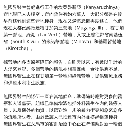
無國界醫生曾經進行工作的坎亞魯新亞（Kanyaruchinya）
營地現已人去樓空，營內曾住有約六萬人，大部分都是在較
早前逃難到這些營地棲身，現在又滿懷恐懼再度逃亡。他們
現在大都已經抵達穆甘加第三營地（Muganga III）、穆甘加
第一營地、綠湖（Lac Vert ）營地，又或正趕往鄰省南基伍
省（South Kivu ）的米諾華營地（Minova）和基羅哲營地
（Kirotche）。
據營地內多支醫療隊伍的報告，自昨天以來，有數以千計的
人湧來登記。多個營地的情況亦相當嚴峻，食物供應不足。
無國界醫生正在穆甘加第一營地和綠湖營地，提供醫療服務
和供應水利衛生設施。
無國界醫生的隊伍一直在當地候命，準備隨時應對更多的醫
療和人道需要。組織已準備增派包括外科醫生在內的醫療人
員，以及額外的物資，以應對進一步的暴力衝突和愈來愈多
的流離所失者。由於數萬人已抵達市內外並搭起帳篷棲身，
無國界醫生在戈馬市的霍亂治療中心正在準備應對新一輪個