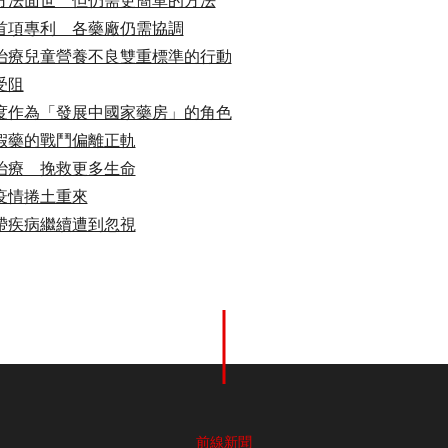
方法面世 但仍需更簡單的方法
首項專利 各藥廠仍需協調
治療兒童營養不良雙重標準的行動
受阻
度作為「發展中國家藥房」的角色
假藥的戰鬥偏離正軌
治療 挽救更多生命
疫情捲土重來
帶疾病繼續遭到忽視
前線新聞