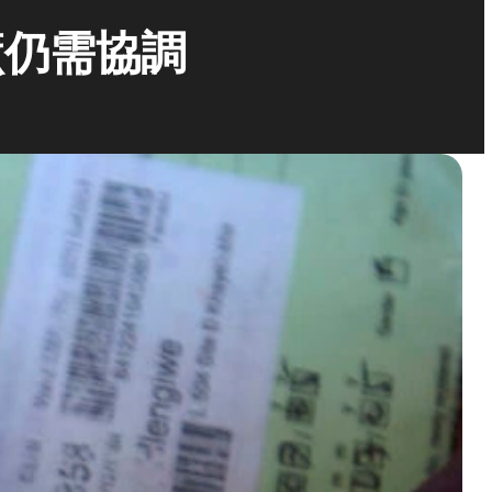
廠仍需協調