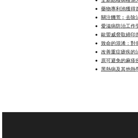
全新結核病檢測
藥物專利池獲得
關注饑荒︰去除
愛滋病防治工作
歐盟威脅取締印
致命的混淆：對
改善重症瘧疾的
原可避免的麻疹
黑熱病及其他熱