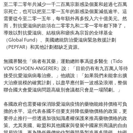
至二零二零年共減少一千二百萬宗新感染個案和超過七百萬
宗死亡，也可以把至二零一五年的新感染個案減低逾半。這
需要從今至二零一五年，每年額外再多投入六十億美元。然
而，對抗愛滋病的款項在二零零九和二零一零年都下降了，
導致以對抗愛滋病、結核病和瘧疾為宗旨的全球基金
（Global Fund）、美國總統防治愛滋病緊急救援計劃
（PEPFAR）和其他計劃都缺乏資源。
無國界醫生「病者有其藥」運動總幹事馮提多醫生（Tido
VON SCHOEN-ANGERER）說：「目前仍有有九百萬人等待
接受抗愛滋病病毒治療。」他續說：「如果我們未能拿出擴
大治療規模的確實計劃，以盡早應付新一波感染浪潮，整個
聯合國大會愛滋病問題高級別會議都只會是一場鬧劇。」
各國政府也需要確保消除愛滋病疫情的藥物能維持價格可負
擔的水平。這代表各國不但要支持降低藥物價格的政策，更
要停止推行一些透過加強知識產權保護來推高藥物價格的政
策。尤其美國、歐盟和其他國家與發展中國家所商議的自由
貿易協議，更為降低藥價的仿製藥競爭製造更多障礙，妨礙