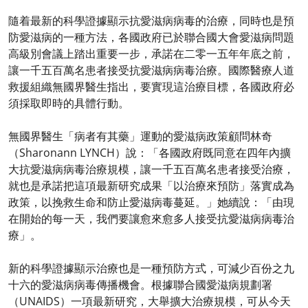
隨着最新的科學證據顯示抗愛滋病病毒的治療，同時也是預
防愛滋病的一種方法，各國政府已於聯合國大會愛滋病問題
高級別會議上踏出重要一步，承諾在二零一五年年底之前，
讓一千五百萬名患者接受抗愛滋病病毒治療。國際醫療人道
救援組織無國界醫生指出，要實現這治療目標，各國政府必
須採取即時的具體行動。
無國界醫生「病者有其藥」運動的愛滋病政策顧問林奇
（Sharonann LYNCH）說：「各國政府既同意在四年內擴
大抗愛滋病病毒治療規模，讓一千五百萬名患者接受治療，
就也是承諾把這項最新研究成果「以治療來預防」落實成為
政策，以挽救生命和防止愛滋病毒蔓延。」她續說：「由現
在開始的每一天，我們要讓愈來愈多人接受抗愛滋病病毒治
療」。
新的科學證據顯示治療也是一種預防方式，可減少百份之九
十六的愛滋病病毒傳播機會。根據聯合國愛滋病規劃署
（UNAIDS）一項最新研究，大舉擴大治療規模，可从今天