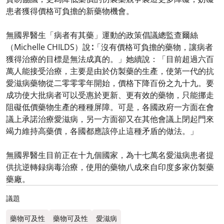
患者獲得價格可負擔的新藥物機會。
無國界醫生「病者有其藥」運動的政策倡議總監查爾絲
（Michelle CHILDS）說∶「沒有價格可負擔的藥物，讓病者
獲得治療的目標是無法成真的。」她續說：「目前超過六百
萬人能接受治療，主要是由於仿製藥的生產，使第一代的抗
愛滋病藥物從二零零零年開始，價格下降百份之九十九。要
成功使大批病者可以受惠於更新、更有效的藥物，只能挪走
阻礙低價藥物生產的種種屏障。可是，各國政府一方面在會
議上承諾治療愛滋病，另一方面卻又在其他會議上閉起門來
竭力維持高藥價，各國都應該停止這種矛盾的做法。」
無國界醫生目前正在十九個國家，為十七萬名愛滋病患者提
供抗逆轉録病毒治療，使用的藥物八成來自印度多家仿製藥
藥廠。
議題
藥物可及性
藥物可及性
愛滋病