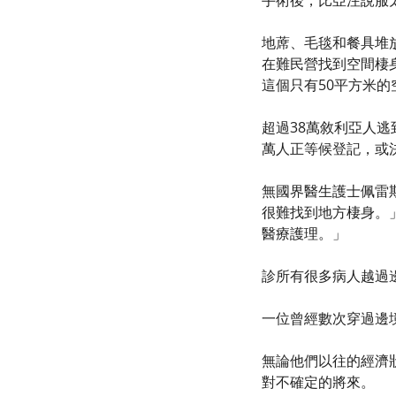
手術後，比亞注說服
地蓆、毛毯和餐具堆
在難民營找到空間棲
這個只有50平方米的
超過38萬敘利亞人
萬人正等候登記，或
無國界醫生護士佩雷斯（
很難找到地方棲身。
醫療護理。」
診所有很多病人越過
一位曾經數次穿過邊
無論他們以往的經濟
對不確定的將來。