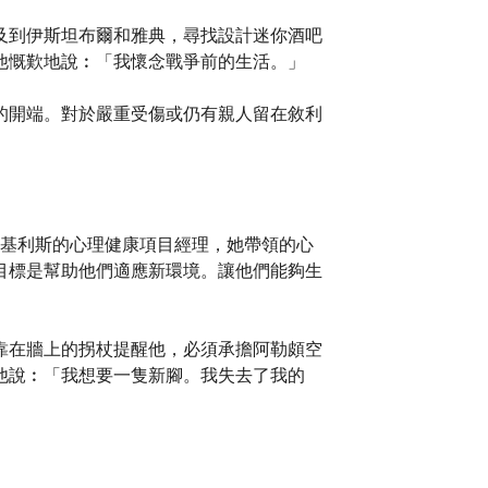
及到伊斯坦布爾和雅典，尋找設計迷你酒吧
他慨歎地說︰「我懷念戰爭前的生活。」
的開端。對於嚴重受傷或仍有親人留在敘利
生在基利斯的心理健康項目經理，她帶領的心
目標是幫助他們適應新環境。讓他們能夠生
靠在牆上的拐杖提醒他，必須承擔阿勒頗空
他說︰「我想要一隻新腳。我失去了我的