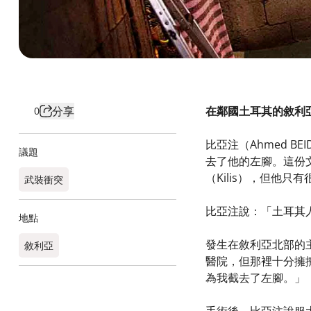
分享
在鄰國土耳其的敘利
0
比亞注（Ahmed 
議題
去了他的左腳。這份
（Kilis），但他
武裝衝突
比亞注說：「土耳其
地點
發生在敘利亞北部的
敘利亞
醫院，但那裡十分擁
為我截去了左腳。」