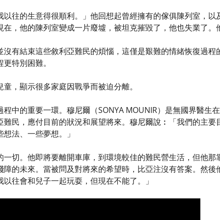
我以往的生意得很順利。」他回想起曾經擁有的傢俱陳列室，以
現在，他的陳列室變成一片廢墟，被坦克摧毀了，他也失業了。
並沒有結束這些敘利亞難民的煩惱，這僅是艱難的情緒恢復過程
程更特別困難。
兒童，顯示很多家庭因戰爭而被迫分離。
程中的重要一環。穆尼爾（SONYA MOUNIR）是無國界醫
亞難民，應付目前的狀況和展望將來。穆尼爾說︰「我們的主要
些想法、一些夢想。」
的一切。他即將要離開車庫，到環境較佳的難民營生活，但他那
殘障的未來。當被問及對將來的希望時，比亞注沒有答案。然後
我以往會和兒子一起玩耍，但現在不能了。」