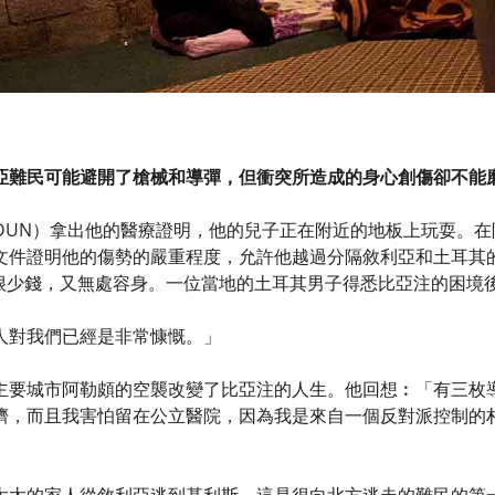
亞難民可能避開了槍械和導彈，但衝突所造成的身心創傷卻不能
BEIDUN）拿出他的醫療證明，他的兒子正在附近的地板上玩耍。在
文件證明他的傷勢的嚴重程度，允許他越過分隔敘利亞和土耳其
只有很少錢，又無處容身。一位當地的土耳其男子得悉比亞注的困
人對我們已經是非常慷慨。」
主要城市阿勒頗的空襲改變了比亞注的人生。他回想︰「有三枚
擠，而且我害怕留在公立醫院，因為我是來自一個反對派控制的