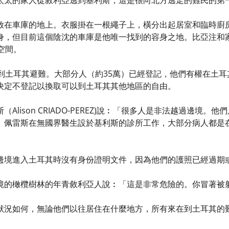
太太的家人從敘利亞逃到基利斯，這是很向北方逃走的難民的第
放在車庫的地上。衣服掛在一根繩子上，橫分出起居室和臨時廚
身，但目前這個陰沈的車庫是他唯一找到的容身之地。比亞注和家
空間。
逃到土耳其避難。大部分人（約35萬）已經登記，他們有權在土耳
決定不登記以換取可以到土耳其其他地區的自由。
Alison CRIADO-PEREZ)說︰「很多人是非法越過邊境
」佩雷斯在無國界醫生設於基利斯的診所工作，大部分病人都是
邊境進入土耳其時沒有身份證明文件，因為他們的護照已經過期
境的橄欖樹林的年青敘利亞人說︰「這是非常危險的。你冒著被
狀況如何，無論他們以往居住在什麼地方，所有來在到土耳其的