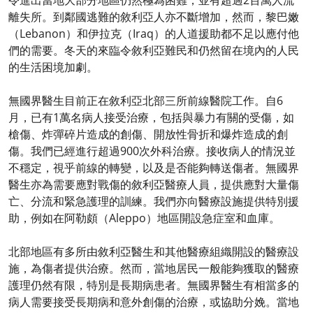
令進出當地大部分地區仍然極為困難，並有超過2百萬人流
離失所。到鄰國逃難的敘利亞人亦不斷增加，然而，黎巴嫩
（Lebanon）和伊拉克（Iraq）的人道援助都不足以應付他
們的需要。冬天的來臨令敘利亞難民和仍然留在境內的人民
的生活困境加劇。
無國界醫生目前正在敘利亞北部三所前線醫院工作。自6
月，已有1萬名病人接受治療，包括與暴力有關的受傷，如
槍傷、炸彈碎片造成的創傷、開放性骨折和爆炸造成的創
傷。我們已經進行超過900次外科治療。接收病人的情況並
不穩定，視乎前線的轉變，以及是否能夠轉送傷者。無國界
醫生亦為需要應對戰傷的敘利亞醫療人員，提供應對大量傷
亡、分流和緊急護理的訓練。我們亦向醫療設施提供特別援
助，例如在阿勒頗（Aleppo）地區開設急症室和血庫。
北部地區有多所由敘利亞醫生和其他醫療組織開設的醫療設
施，為傷者提供治療。然而，當地居民一般能夠獲取的醫療
護理仍然有限，特別是長期病患者。無國界醫生有相當多的
病人需要接受長期病和意外創傷的治療，或協助分娩。當地