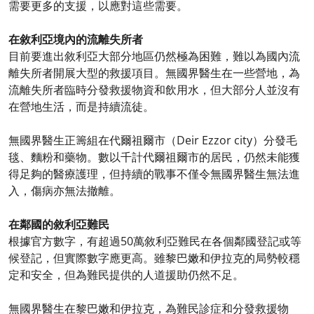
需要更多的支援，以應對這些需要。
在敘利亞境內的流離失所者
目前要進出敘利亞大部分地區仍然極為困難，難以為國內流
離失所者開展大型的救援項目。無國界醫生在一些營地，為
流離失所者臨時分發救援物資和飲用水，但大部分人並沒有
在營地生活，而是持續流徒。
無國界醫生正籌組在代爾祖爾市（Deir Ezzor city）分發毛
毯、麵粉和藥物。數以千計代爾祖爾市的居民，仍然未能獲
得足夠的醫療護理，但持續的戰事不僅令無國界醫生無法進
入，傷病亦無法撤離。
在鄰國的敘利亞難民
根據官方數字，有超過50萬敘利亞難民在各個鄰國登記或等
候登記，但實際數字應更高。雖黎巴嫩和伊拉克的局勢較穩
定和安全，但為難民提供的人道援助仍然不足。
無國界醫生在黎巴嫩和伊拉克，為難民診症和分發救援物