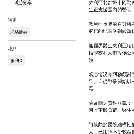
分享
敘利亞北部城市阿勒
0
生正支援區內的醫院
議題
敘利亞軍隊的直升機
聚居的地區受到嚴重
武裝衝突
無國界醫生敘利亞項目總
地點
括學校和人們等候公車
領。」
敘利亞
緊急情況令阿勒頗醫
果。自從戰爭開始以
霜。
薩瓦爾戈賈科亞說：
因此不勝負荷。醫生
阿勒頗的醫院結構性
人，已用掉不少救命