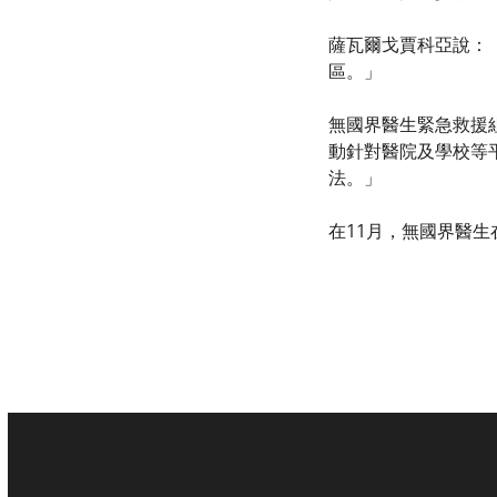
薩瓦爾戈賈科亞說：
區。」
無國界醫生緊急救援組
動針對醫院及學校等
法。」
在11月，無國界醫