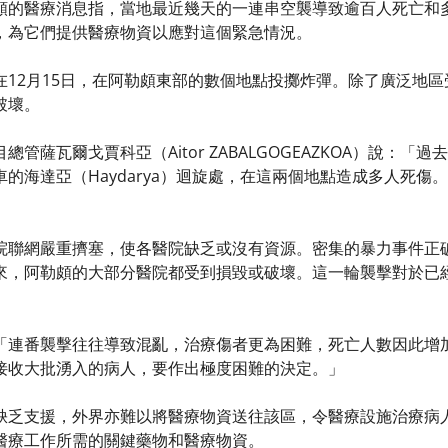
頗的醫療消息指，當地最近幾天的一連串空襲導致逾百人死亡和
，為它們提供醫療物資以應對這個緊急情況。
在12月15日，在阿勒頗東部的數個地點投擲炸彈。除了廣泛地
破壞。
管薩瓦爾戈賈科亞（Aitor ZABALGOGEAZKOA）說：
的海達亞（Haydarya）迴旋處，在這兩個地點造成多人死傷
院聯網嚴重擠塞，使各醫院缺乏或沒有資源。密集的暴力事件正
來，阿勒頗的大部分醫院都受到損毀或破壞。這一輪襲擊對於已
「連番襲擊往往導致混亂，治療傷者更為困難，死亡人數因此增
接收大批湧入的病人，要作出極度困難的決定。」
缺乏支援，外界亦難以將醫療物資送往該區，令醫療設施治療病
醫療工作所需的關鍵藥物和醫療物資。