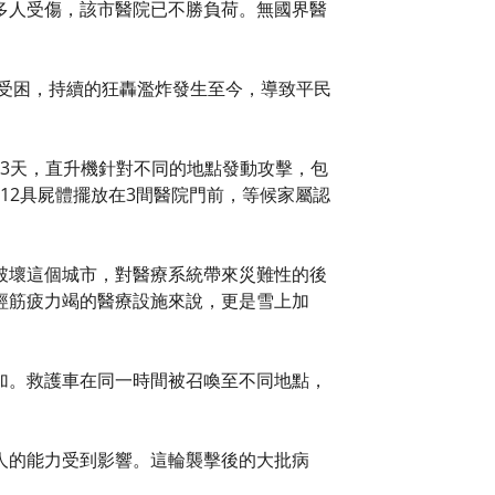
多人受傷，該市醫院已不勝負荷。無國界醫
區受困，持續的狂轟濫炸發生至今，導致平民
「過去3天，直升機針對不同的地點發動攻擊，包
。12具屍體擺放在3間醫院門前，等候家屬認
破壞這個城市，對醫療系統帶來災難性的後
經筋疲力竭的醫療設施來說，更是雪上加
加。救護車在同一時間被召喚至不同地點，
人的能力受到影響。這輪襲擊後的大批病