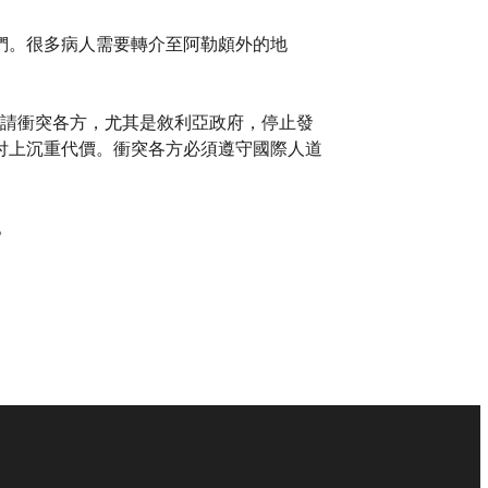
們。很多病人需要轉介至阿勒頗外的地
我們促請衝突各方，尤其是敘利亞政府，停止發
付上沉重代價。衝突各方必須遵守國際人道
。