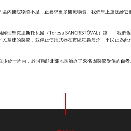
「區內醫院物資不足，正要求更多醫療物資。我們馬上運送給它
經理聖克里斯托瓦爾（Teresa SANCRISTÓVAL）說：「
平民基建的襲擊，並停止使用武器在市區狂轟濫炸，平民正為此
生在少於一周內，於阿勒頗北部地區治療了88名因襲擊受傷的傷者