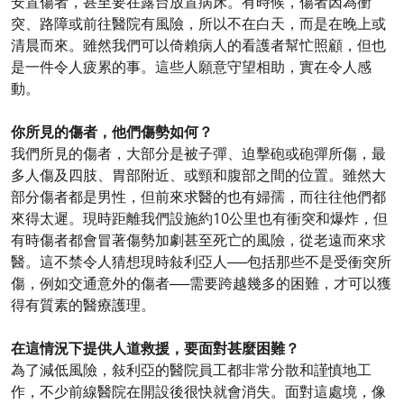
安置傷者，甚至要在露台放置病床。有時候，傷者因為衝
突、路障或前往醫院有風險，所以不在白天，而是在晚上或
清晨而來。雖然我們可以倚賴病人的看護者幫忙照顧，但也
是一件令人疲累的事。這些人願意守望相助，實在令人感
動。
你所見的傷者，他們傷勢如何？
我們所見的傷者，大部分是被子彈、迫擊砲或砲彈所傷，最
多人傷及四肢、胃部附近、或頸和腹部之間的位置。雖然大
部分傷者都是男性，但前來求醫的也有婦孺，而往往他們都
來得太遲。現時距離我們設施約10公里也有衝突和爆炸，但
有時傷者都會冒著傷勢加劇甚至死亡的風險，從老遠而來求
醫。這不禁令人猜想現時敍利亞人──包括那些不是受衝突所
傷，例如交通意外的傷者──需要跨越幾多的困難，才可以獲
得有質素的醫療護理。
在這情況下提供人道救援，要面對甚麼困難？
為了減低風險，敍利亞的醫院員工都非常分散和謹慎地工
作，不少前線醫院在開設後很快就會消失。面對這處境，像