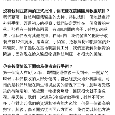
沒有敍利亞當局的正式批准，你怎樣在該國開展救援項目？
我們藉著一群敍利亞籍醫生的支持，得以找到一個地點進行
外科手術。經過初步的視察，我們決定選址在一個廢置的村
落。那裡有一幢樓高兩層、有8個房間的房子，雖然仍未落
成，但我們沒有其他選擇。在6日內，我們發瘋的把房子改
裝成有12張病床、消毒室、手術室、搶救病房和復康室的外
科醫院。除了難以在當地聘請員工外，我們更要解決物資的
問題，因為現在輸入醫療物資到敍利亞，有很大的風險。
你在甚麼情況下開始為傷者進行手術？
第一個病人在6月22日、即醫院運作後一天到來。一開始的
時候，我們接收的大部分傷者，都已經接受過外科護理。可
惜的是我們只能在衛生環境惡劣的情況下工作，意味著受感
染的待險增加。隨後新一輪衝突爆發，醫院很快就不勝負
荷。幾天後，我們一次過為6名傷者做手術，雖然不算太
多，但對比起我們的資源和治療能力來說，仍是一個很高的
數字。其後，傷者開始從四面八方而來，我們要以其他方法