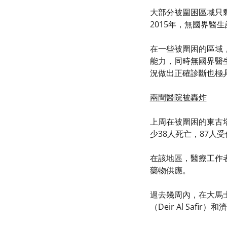
大部分被圍困區域只
2015年，無國界醫
在一些被圍困的區域
能力，同時無國界醫
況做出正確診斷也極
兩間醫院被轟炸
上周在被圍困的東古塔
少38人死亡，87人
在該地區，醫療工作
藥物供應。
過去幾周內，在大馬士
（Deir Al Safir