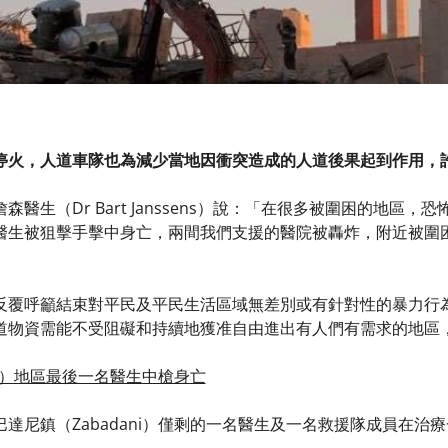
停火，人道車隊也為減少當地因衝突造成的人道後果起到作用，
森醫生（Dr Bart Janssens）說：「在很多被圍困的地區
醫生被狙擊手擊中身亡，兩間我們支援的醫院被轟炸，附近被圍
反覆呼籲結束對平民及平民生活區域無差別或有針對性的暴力行
道物資需能不受阻礙和持續地獲准自由進出有人們有需求的地區
ni）地區最後一名醫生中槍身亡
達尼鎮（Zabadani）僅剩的一名醫生及一名救援隊成員在治