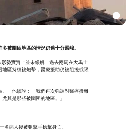
許多被圍困地區的情況仍舊十分嚴峻。
，恐怖形勢實質上並未緩解，過去兩周在大馬士
困地區持續被炮擊，醫療援助仍被阻撓或限
為。」他續說：「我們再次強調對醫療撤離
，尤其是那些被圍困的地區。」
療一名病人後被狙擊手槍擊身亡。