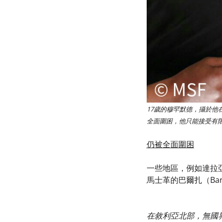
17歲的穆罕默德，攝於他
全面圍困，他只能接受有
仍被全面圍困
一些地區，例如達拉亞
馬士革的巴爾扎（Bar
在敘利亞北部，無國