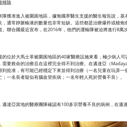
被移除
車隊獲准進入被圍困地區，據無國界醫生支援的醫生報告說，基
失，通常靜脈輸液的數量也非常短缺。這些都是治療爆炸或槍炮
資。聯合國最近宣布，在2016年，他們的運輸隊被迫將進行8萬
援的位於大馬士革被圍困地區的40家醫療設施來看，極少病人可
需要救命的治療且在這裡完全得不到治療。在邁達亞（Maday
得到批准，有可能已經穩定下來並得到治療（一名兒童在玩弄一
亡；一名長者疑似有腦血管疾病；一名年輕人死於營養不良）。
邁達亞當地的醫療團隊確認有100多宗營養不良的病例，在邁達米亞