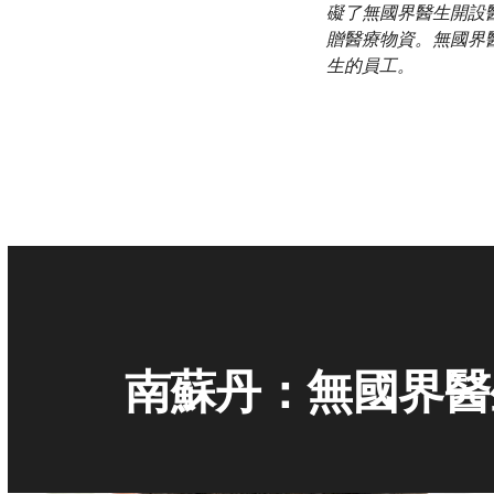
礙了無國界醫生開設
贈醫療物資。無國界
生的員工。
南蘇丹：無國界醫