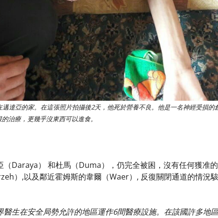
在邁達亞的家。在這張照片拍攝後2天，他死於營養不良。他是一名神經受損的
限的治療，更幾乎沒東西可以進食。
（Daraya） 和杜馬（Duma），仍完全被困，沒有任何獲准
zeh）,以及鄰近霍姆斯的韋爾（Waer）, 反復關閉通道的情況
界醫生在安全局勢允許的地區運作6間醫療設施。在該國許多地