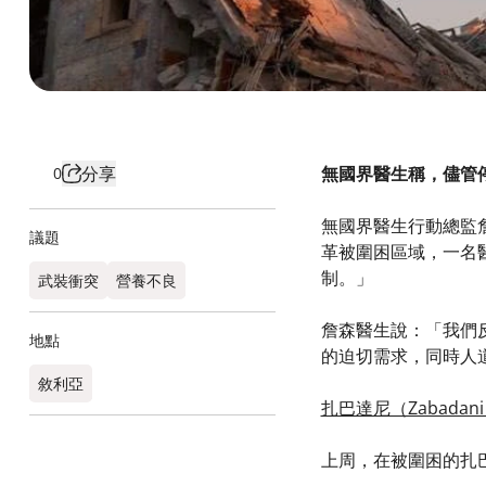
分享
無國界醫生稱，儘管
0
無國界醫生行動總監詹
議題
革被圍困區域，一名
制。」
武裝衝突
營養不良
詹森醫生說：「我們
地點
的迫切需求，同時人
敘利亞
扎巴達尼（Zabada
上周，在被圍困的扎巴