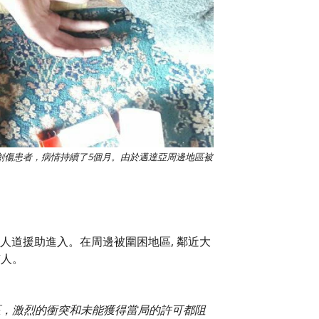
創傷患者，病情持續了5個月。由於邁達亞周邊地區被
的人道援助進入。在周邊被圍困地區, 鄰近大
駭人。
區，激烈的衝突和未能獲得當局的許可都阻