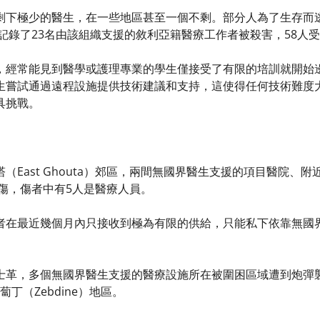
剩下極少的醫生，在一些地區甚至一個不剩。部分人為了生存而
生記錄了23名由該組織支援的敘利亞籍醫療工作者被殺害，58人
，經常能見到醫學或護理專業的學生僅接受了有限的培訓就開始
生嘗試通過遠程設施提供技術建議和支持，這使得任何技術難度
具挑戰。
（East Ghouta）郊區，兩間無國界醫生支援的項目醫院、
受傷，傷者中有5人是醫療人員。
者在最近幾個月內只接收到極為有限的供給，只能私下依靠無國
革，多個無國界醫生支援的醫療設施所在被圍困區域遭到炮彈襲擊，
）和濟蔔丁（Zebdine）地區。