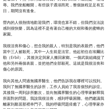
辱。我們坐船離開，有些孩子遇溺而死，整個旅程足足有五
日，期間沒有進食。
營內的人很熱情地歡迎我們，環境也算不錯，但我們沒法說
感到很快樂，因為這裡不是有著自己種的大樹和養的蜜蜂的
家園。
我很沮喪和傷心，想念我的親人，特別是我的表親們，他們
當中三人被殺死，其中一人生前是法官。他起初住在埃爾比
勒（Erbil），其後決定與家人搬回家鄉。一個武裝組織捉了
他和另外兩個表親，並把他們全部殺死。這就是我很沮喪和
傷心的原因。
我向其他人問過無國界醫生，他們告訴我在哪裡可以找到。
我到了無國界醫生的診所，工作人員給了我首個預約診症。
其後我一周到診所數次，並向無國界醫生的心理學家解釋我
所面對的問題。我說我很沮喪，感到呼吸困難。他們建議我
離家到鄰居那裡串門子。我的呼吸問題痊癒了，心理學家亦