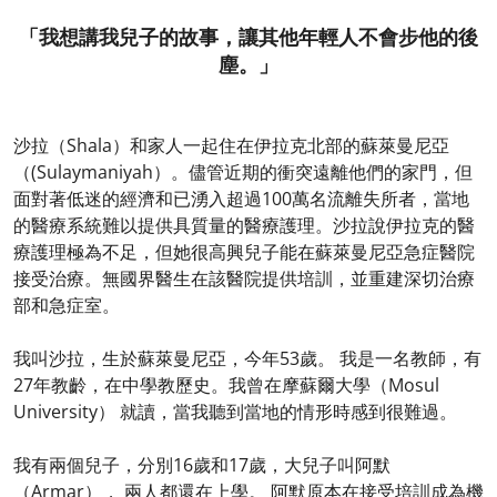
「我想講我兒子的故事，讓其他年輕人不會步他的後
塵。」
沙拉（Shala）和家人一起住在伊拉克北部的蘇萊曼尼亞
（(Sulaymaniyah）。儘管近期的衝突遠離他們的家門，但
面對著低迷的經濟和已湧入超過100萬名流離失所者，當地
的醫療系統難以提供具質量的醫療護理。沙拉說伊拉克的醫
療護理極為不足，但她很高興兒子能在蘇萊曼尼亞急症醫院
接受治療。無國界醫生在該醫院提供培訓，並重建深切治療
部和急症室。
我叫沙拉，生於蘇萊曼尼亞，今年53歲。 我是一名教師，有
27年教齡，在中學教歷史。我曾在摩蘇爾大學（Mosul
University） 就讀，當我聽到當地的情形時感到很難過。
我有兩個兒子，分別16歲和17歲，大兒子叫阿默
（Armar）， 兩人都還在上學。 阿默原本在接受培訓成為機