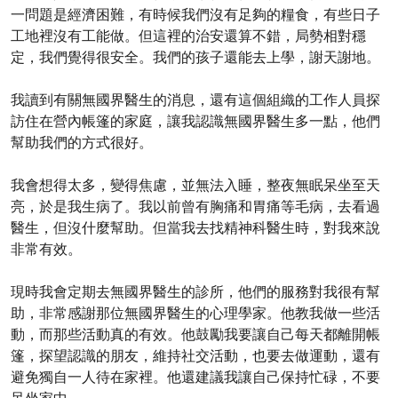
一問題是經濟困難，有時候我們沒有足夠的糧食，有些日子
工地裡沒有工能做。但這裡的治安還算不錯，局勢相對穩
定，我們覺得很安全。我們的孩子還能去上學，謝天謝地。
我讀到有關無國界醫生的消息，還有這個組織的工作人員探
訪住在營內帳篷的家庭，讓我認識無國界醫生多一點，他們
幫助我們的方式很好。
我會想得太多，變得焦慮，並無法入睡，整夜無眠呆坐至天
亮，於是我生病了。我以前曾有胸痛和胃痛等毛病，去看過
醫生，但沒什麼幫助。但當我去找精神科醫生時，對我來說
非常有效。
現時我會定期去無國界醫生的診所，他們的服務對我很有幫
助，非常感謝那位無國界醫生的心理學家。他教我做一些活
動，而那些活動真的有效。他鼓勵我要讓自己每天都離開帳
篷，探望認識的朋友，維持社交活動，也要去做運動，還有
避免獨自一人待在家裡。他還建議我讓自己保持忙碌，不要
呆坐家中。