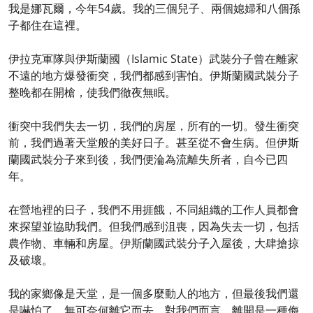
我是娜瓦爾，今年54歲。我的三個兒子、兩個媳婦和八個孫
子都住在這裡。
伊拉克軍隊與伊斯蘭國（Islamic State）武裝分子曾在離家
不遠的地方爆發衝突，我們都感到害怕。伊斯蘭國武裝分子
整晚都在開槍，使我們徹夜無眠。
衝突中我們失去一切，我們的房屋，所有的一切。發生衝突
前，我們過著天堂般的美好日子。甚至從不會生病。但伊斯
蘭國武裝分子來到後，我們便淪為流離失所者，自今已四
年。
在營地裡的日子，我們不用捱餓，不同組織的工作人員都會
來探望並協助我們。但我們感到沮喪，因為失去一切，包括
農作物、車輛和房屋。伊斯蘭國武裝分子入屋後，大肆搶掠
及破壞。
我的家鄉像是天堂，是一個多麼動人的地方，但最後我們還
是嚇怕了，無可奈何離它而去。對我們而言，離開是一種侮