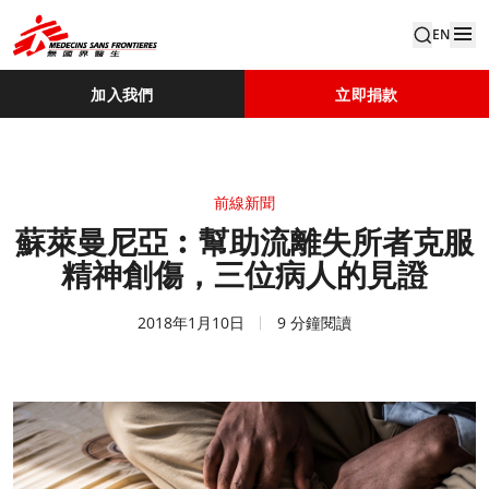
EN
加入我們
立即捐款
前線新聞
蘇萊曼尼亞︰幫助流離失所者克服
精神創傷，三位病人的見證
2018年1月10日
9 分鐘閱讀