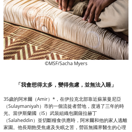
©MSF/Sacha Myers
「我會想得太多，變得焦慮，並無法入睡」
35歲的阿米爾（Amir）*，在伊拉克北部靠近蘇萊曼尼亞
（Sulaymaniyah）市的一個流徙者營地，度過了三年的時
光。當伊斯蘭國（IS）武裝組織包圍薩拉赫丁
（Salaheddin）並切斷糧食供應時，阿米爾和他的家人逃離
家園。他長期飽受焦慮及失眠之苦，營區無國界醫生的心理