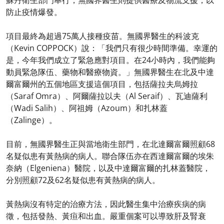
蘇丹衛生部門舉行，無國界醫生則提供醫療及物流支援，以
防止疫情爆發。
項目最終為超過75萬人接種疫苗。無國界醫生的科波克
（Kevin COPPOCK）說：「我們只有很少時間準備。幸運的
是，今年我們成立了緊急應對項目。在24小時內，我們能夠
動員緊急隊伍、藥物和醫療物資。」無國界醫生在北及中達
爾富爾州的五個地區支援這個項目，包括薩拉夫烏姆拉
（Saraf Omra）、阿爾薩拉以夫（Al Seraif）、瓦迪薩利
（Wadi Salih）、阿祖姆（Azoum）和扎林蓋
（Zalinge）。
目前，無國界醫生正與當地衛生部門，在北達爾富爾照顧68
名疑似患有黃熱病的病人。聯合隊伍亦在西達爾富爾的埃朱
奈納（Elgeniena）醫院，以及中達爾富爾的扎林蓋醫院，
分別照顧72及62名疑似患有黃熱病的病人。
黃熱病沒有特定的治療方法，因此醫生集中治療疾病的病
徵，包括發熱、黃疸和出血。嚴重個案可以導致肝及腎衰