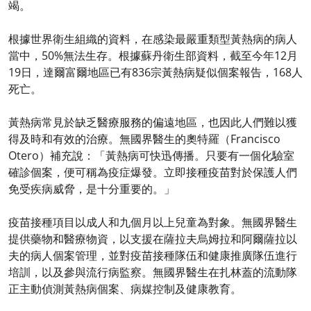
竭。
根據世界衛生組織的資料，在感染最嚴重類型黃熱病的病人
當中，50%無法生存。根據蘇丹衛生部資料，截至今年12月
19日，達爾富爾地區已有836宗黃熱病疑似個案報告，168人
死亡。
黃熱病常見於缺乏醫療服務的偏遠地區，也因此人們難以獲
得及時和有效的治療。無國界醫生的奧特羅（Francisco
Otero）補充說：「黃熱病可快迅傳播。只要有一個化驗室
確診個案，便可稱為疫症爆發。立即接種疫苗對於保護人們
免受疾病威脅，是十分重要的。」
疫苗接種項目以成人和九個月以上兒童為對象。無國界醫生
提供藥物和醫療物資，以支援在薩拉夫烏姆拉和阿爾薩拉以
夫的病人個案管理，並對疫苗接種隊伍和健康推廣隊伍進行
培訓，以及參與流行病監察。無國界醫生在扎林蓋的流動隊
正主動偵測黃熱病個案、病媒控制及健康教育。