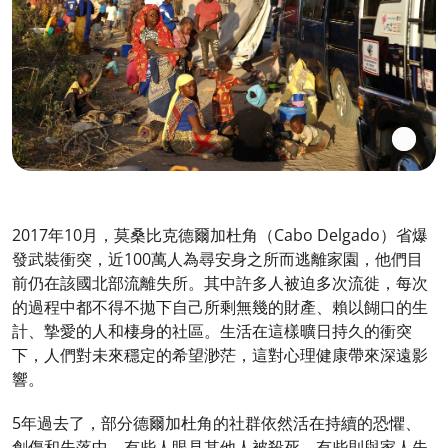
2017年10月，莫桑比克德爾加杜角（Cabo Delgado）省爆
發武裝衝突，近100萬人為尋安身之所而逃離家園，他們目
前仍在該國北部流離失所。其中許多人被迫多次流徙，每次
的過程中都不得不拋下自己所剩無幾的財產、賴以餬口的生
計、摯愛的人和棲身的社區。生活在這樣曠日持久的衝突
下，人們對未來穩定的希望渺茫，這對心理健康帶來深遠影
響。
5年過去了，部分德爾加杜角的社群依然活在持續的恐懼、
創傷和失落中。有些人眼見其他人被殺死，有些則與家人失