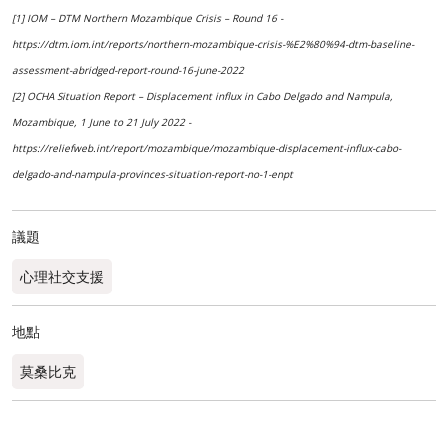
[1] IOM – DTM Northern Mozambique Crisis – Round 16 -
https://dtm.iom.int/reports/northern-mozambique-crisis-%E2%80%94-dtm-baseline-
assessment-abridged-report-round-16-june-2022
[2] OCHA Situation Report – Displacement influx in Cabo Delgado and Nampula,
Mozambique, 1 June to 21 July 2022 -
https://reliefweb.int/report/mozambique/mozambique-displacement-influx-cabo-
delgado-and-nampula-provinces-situation-report-no-1-enpt
議題
心理社交支援
地點
莫桑比克