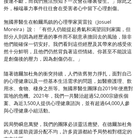
接連不斷，而我們無法預知下一次會在哪裏發生。」除此之
外，極端暴力事件往往會在受害者心中留下心理創傷。
無國界醫生在帕爾馬鎮的心理學家莫雷拉（Josuel
Moreira）說：「有些人仍能提起勇氣和渴望回到家園，但
部分人則因為經歷過的事件而不願意承擔回去的風險，除非
他們能確保一切安好。我們看到這些經歷及其帶來的感受依
然十分鮮明，且他們仍然背負著這些情緒。你甚至不能說這
是創傷後的壓力，因為創傷仍在。」
隨著德爾加杜角的衝突持續，人們依舊努力掙扎，面對自己
的心理健康以及一些基本生活需求的問題，如醫療護理、飲
用水、食物、棲身之所等。無國界醫生團隊自2019年便應對
當地的危機。2021年，我們一共醫治超過52,000宗瘧疾個
案、為近3,500人提供心理健康諮詢，並有超過64,000人參
與心理健康小組活動。
因局勢瞬息萬變，我們的團隊必須靈活應變。在德爾加杜角
的人道援助資源分配不均，許多資源都給予局勢相對穩定的