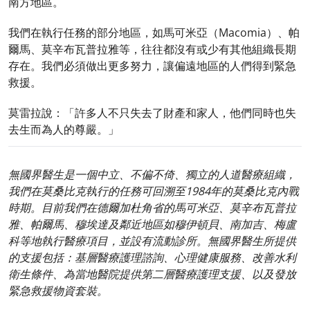
南方地區。
我們在執行任務的部分地區，如馬可米亞（Macomia）、帕
爾馬、莫辛布瓦普拉雅等，往往都沒有或少有其他組織長期
存在。我們必須做出更多努力，讓偏遠地區的人們得到緊急
救援。
莫雷拉說：「許多人不只失去了財產和家人，他們同時也失
去生而為人的尊嚴。」
無國界醫生是一個中立、不偏不倚、獨立的人道醫療組織，
我們在莫桑比克執行的任務可回溯至1984年的莫桑比克內戰
時期。目前我們在德爾加杜角省的馬可米亞、莫辛布瓦普拉
雅、帕爾馬、穆埃達及鄰近地區如穆伊頓貝、南加吉、梅盧
科等地執行醫療項目，並設有流動診所。無國界醫生所提供
的支援包括：基層醫療護理諮詢、心理健康服務、改善水利
衛生條件、為當地醫院提供第二層醫療護理支援、以及發放
緊急救援物資套裝。