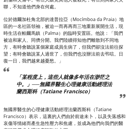
聯，不知道他們身在何處。
位於德爾加杜角北部的達普拉亞（Mocímboa da Praia）地
區的一名社區領袖，被迫一而再再而三地重新展開生活，現
時生活在帕爾馬鎮（Palma）的臨時安置區。他說：「我們
被迫和家人、同儕分開。我們陸續得知他們離散到不同地
方，有時會聽說某個家庭成員生病了，但我們卻沒法前往探
望；有時會聽說某人過世了，但我們也沒辦法前去弔唁。日
復一日，我們越來越憂愁。」
「某程度上，這些人就像多年活在渺茫之
中。」──無國界醫生心理健康活動經理法
蘭西斯科（Tatiane Francisco）
無國界醫生的心理健康活動經理法蘭西斯科（Tatiane
Francisco）表示，這裏的人們由於前途未卜，以及失落感和
哀傷等情緒而產生急性壓力和焦慮，並成為他們向我們的醫