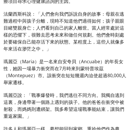
療項目尋求心理健康諮詢的主因。
法蘭西斯科說：「人們會向我們訴說自身的故事：母親在逃
難過程中與孩子分離，現時不知道他們過得如何；孩子親眼
目睹雙親身亡；人們看到自己的家人離世。當人經常處於這
樣的恐懼下，很難去思考未來和做任何規劃。他們會時刻處
於要確保自己能存活下來的狀態。某程度上，這些人就像多
年來活在渺茫之中 。」
瑪麗亞（Maria）是一名來自安夸貝（Ancuabe）的年長女
性，她因一場暴力衝突而在7月時來到蒙特普埃茲
（Montepuez）市。該衝突在短短幾週內迫使超過80,000人
舉家遷移。
瑪麗亞說：「戰事爆發時，我們逃往不同方向。我獨自逃到
這裏，身邊帶著一個路上遇到的孩子。他的爸爸在衝突中被
射殺，而媽媽則遭綁架。我多希望這場戰事能結束，讓我們
重返家園。」
許多人和瑪麗亞一樣，夢想能回到家鄉，重拾他們作為農