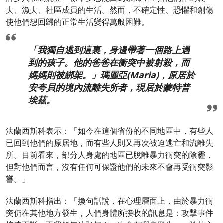
夫、漁夫、社區成員的生活。然而，不確定性、恐懼和創傷
使他們想回歸的正常生活變得萬般困難。
「我獨自逃到這裏，身邊帶著一個路上遇
到的孩子。他的爸爸在衝突中被射殺，而
媽媽則被綁架。」瑪麗亞(Maria)，原居於
安夸貝的境內流離失所者，現居於蒙特普
埃茲。
法蘭西斯科表示：「如今在這個省份的不同地區中，有些人
已回到他們的原居地，而有些人則又再次被迫逃亡和流離失
所。目前看來，部分人身處的地區已脫離暴力衝突的陰霾，
但對他們而言，沒有任何可保證他們的未來不會再受衝突影
響。」
法蘭西斯科指出：「換句話說，在心理層面上，由於暴力衝
突仍在其他地方發生，人們身體所接收的訊息是：攻擊事件