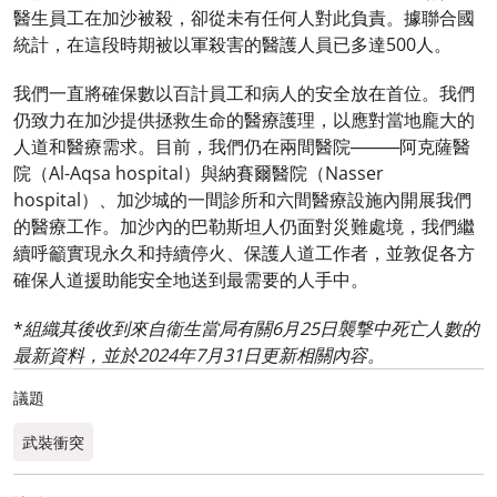
醫生員工在加沙被殺，卻從未有任何人對此負責。據聯合國
統計，在這段時期被以軍殺害的醫護人員已多達500人。
我們一直將確保數以百計員工和病人的安全放在首位。我們
仍致力在加沙提供拯救生命的醫療護理，以應對當地龐大的
人道和醫療需求。目前，我們仍在兩間醫院────阿克薩醫
院（Al-Aqsa hospital）與納賽爾醫院（Nasser
hospital）、加沙城的一間診所和六間醫療設施內開展我們
的醫療工作。加沙內的巴勒斯坦人仍面對災難處境，我們繼
續呼籲實現永久和持續停火、保護人道工作者，並敦促各方
確保人道援助能安全地送到最需要的人手中。
*
組織其後收到來自衞生當局有關6月25日襲撃中死亡人數的
最新資料，並於2024年7月31日更新相關內容。
議題
武裝衝突