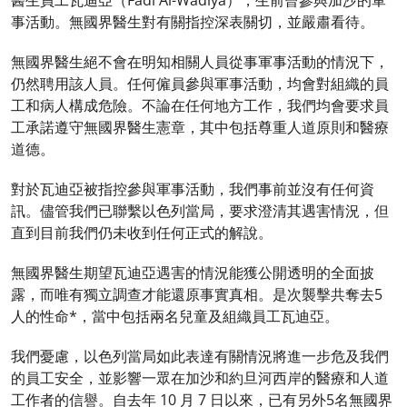
醫生員工瓦迪亞（Fadi Al-Wadiya），生前曾參與加沙的軍
事活動。無國界醫生對有關指控深表關切，並嚴肅看待。
無國界醫生絕不會在明知相關人員從事軍事活動的情況下，
仍然聘用該人員。任何僱員參與軍事活動，均會對組織的員
工和病人構成危險。不論在任何地方工作，我們均會要求員
工承諾遵守無國界醫生憲章，其中包括尊重人道原則和醫療
道德。
對於瓦迪亞被指控參與軍事活動，我們事前並沒有任何資
訊。儘管我們已聯繫以色列當局，要求澄清其遇害情況，但
直到目前我們仍未收到任何正式的解說。
無國界醫生期望瓦迪亞遇害的情況能獲公開透明的全面披
露，而唯有獨立調查才能還原事實真相。是次襲擊共奪去5
人的性命*，當中包括兩名兒童及組織員工瓦迪亞。
我們憂慮，以色列當局如此表達有關情況將進一步危及我們
的員工安全，並影響一眾在加沙和約旦河西岸的醫療和人道
工作者的信譽。自去年 10 月 7 日以來，已有另外5名無國界