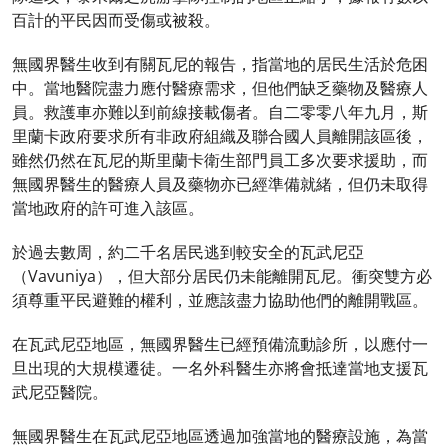
百計的平民因而受傷或被殺。
無國界醫生收到有關瓦尼的報告，指當地的居民生活於危困
中。當地醫院盡力應付醫療需求，但他們缺乏藥物及醫療人
員。救護車亦難以到前線接載傷者。自二零零八年九月，斯
里蘭卡政府要求所有非政府組織及聯合國人員離開該區後，
雖然仍然在瓦尼的斯里蘭卡衛生部門員工多次要求援助，而
無國界醫生的醫療人員及藥物亦已經準備就緒，但仍未取得
當地政府的許可進入該區。
於過去數周，約二千名居民逃到較安全的瓦武尼亞
（Vavuniya），但大部分居民仍未能離開瓦尼。衝突雙方必
須尊重平民避難的權利，並應該盡力協助他們的離開戰區。
在瓦武尼亞地區，無國界醫生已經預備流動診所，以應付一
旦出現的大規模遷徒。一名外科醫生亦將會抵達當地支援瓦
武尼亞醫院。
無國界醫生在瓦武尼亞地區透過加強當地的醫療設施，為當