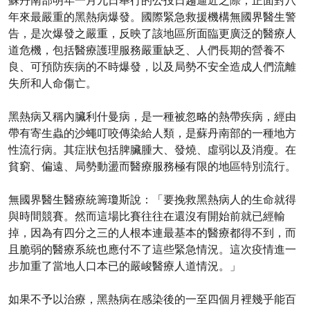
蘇丹南部明年一月九日舉行的公投日趨逼近之際，正面對八
年來最嚴重的黑熱病爆發。國際緊急救援機構無國界醫生警
告，是次爆發之嚴重，反映了該地區所面臨更廣泛的醫療人
道危機，包括醫療護理服務嚴重缺乏、人們長期的營養不
良、可預防疾病的不時爆發，以及局勢不安全造成人們流離
失所和人命傷亡。
黑熱病又稱內臟利什曼病，是一種被忽略的熱帶疾病，經由
帶有寄生蟲的沙蠅叮咬傳染給人類，是蘇丹南部的一種地方
性流行病。其症狀包括脾臟腫大、發燒、虛弱以及消瘦。在
貧窮、偏遠、局勢動盪而醫療服務極有限的地區特別流行。
無國界醫生醫療統籌瓊斯說：「要挽救黑熱病人的生命就得
與時間競賽。然而這場比賽往往在還沒有開始前就已經輸
掉，因為有四分之三的人根本連最基本的醫療都得不到，而
且脆弱的醫療系統也應付不了這些緊急情況。這次疫情進一
步加重了當地人口本已的嚴峻醫療人道情況。」
如果不予以治療，黑熱病在感染後的一至四個月裡幾乎能百