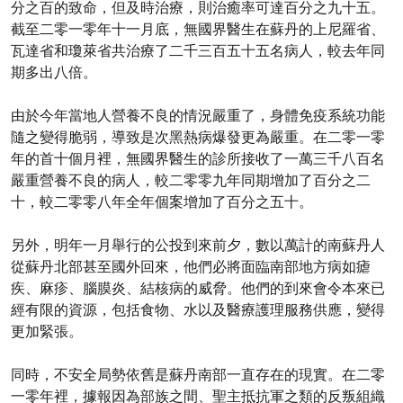
分之百的致命，但及時治療，則治癒率可達百分之九十五。
截至二零一零年十一月底，無國界醫生在蘇丹的上尼羅省、
瓦達省和瓊萊省共治療了二千三百五十五名病人，較去年同
期多出八倍。
由於今年當地人營養不良的情況嚴重了，身體免疫系統功能
隨之變得脆弱，導致是次黑熱病爆發更為嚴重。在二零一零
年的首十個月裡，無國界醫生的診所接收了一萬三千八百名
嚴重營養不良的病人，較二零零九年同期增加了百分之二
十，較二零零八年全年個案增加了百分之五十。
另外，明年一月舉行的公投到來前夕，數以萬計的南蘇丹人
從蘇丹北部甚至國外回來，他們必將面臨南部地方病如瘧
疾、麻疹、腦膜炎、結核病的威脅。他們的到來會令本來已
經有限的資源，包括食物、水以及醫療護理服務供應，變得
更加緊張。
同時，不安全局勢依舊是蘇丹南部一直存在的現實。在二零
一零年裡，據報因為部族之間、聖主抵抗軍之類的反叛組織