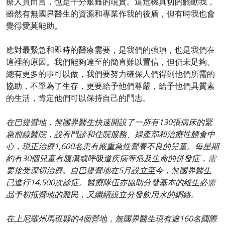
療人員而言，也是十分艱難的現實。這危機真切的觸動我，
雖然有無國界醫生的資源和專業作我的後盾，但有時我也會
覺得愛莫能助。
應對最緊急和即時的醫療需要，是我們的強項，也是我們在
這裡的原因。我們能夠達至的簡直難以置信，但仍未足夠。
總有更多的事可以做，我們要努力確保人們得到他們所需的
協助，不單為了生存，更要給予他們尊嚴，給予他們具質素
的生活，肯定他們可以保持自己的鬥志。
在巴提營地，無國界醫生快速開設了一所有130張病床的緊
急前線醫院，設有門診和住院服務、婦產部和治療性餵食中
心，現正治療1,600名患有嚴重急性營養不良的兒童。每星期
約有30個兒童有腹瀉或呼吸道疾病等危及生命的併發症，需
要接受深切治療。自巴提營地在5月設立至今，無國界醫生
已進行14,500次診症。醫療隊伍亦協助分發基本的維生必需
品予初抵營地的難民，又繼續設立分發飲用水的網絡。
在上尼羅州馬班縣的4個營地，無國界醫生現有逾160名國際