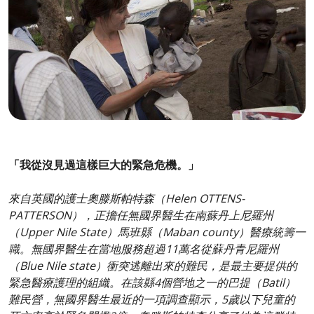
「我從沒見過這樣巨大的緊急危機。」
來自英國的護士奧滕斯帕特森（Helen OTTENS-
PATTERSON），正擔任無國界醫生在南蘇丹上尼羅州
（Upper Nile State）馬班縣（Maban county）醫療統籌一
職。無國界醫生在當地服務超過11萬名從蘇丹青尼羅州
（Blue Nile state）衝突逃離出來的難民，是最主要提供的
緊急醫療護理的組織。在該縣4個營地之一的巴提（Batil）
難民營，無國界醫生最近的一項調查顯示，5歲以下兒童的