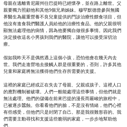
母親在逃離青尼羅州往巴提時已經懷孕，並在路上離世。父
親要獨力照顧他和其他9個兄弟姊妹。穆罕默德曾參與無國
界醫生為嚴重營養不良兒童提供的門診治療性餵食項目，但
他沒有進食我們醫護人員給他的治療性食品。他的父親很明
顯無法處理他的病情，因為他要獨自做很多事情。因此我們
決定接收這名小男孩到我們的醫院，讓他可以接受深切治
療。
假如我昨天不是偶然遇上這個小孩，恐怕他會在幾天內去
世。我們走進營地去接觸人群是很重要的，否則，許多其他
兒童和家庭將無法獲得他們生存所需要的支援。
這裡的家庭已經或正在失去了母親、父親或孩子。這裡人口
的應對機制被破壞。人們一般能處理這些事情，但他們就是
無法處理。他們的儲備在前來巴提的漫長而嚴峻的旅程中，
已被逐步蠶蝕。你看看他們的臉，不是沒有情緒，他們心裡
有些感受，但他們只是封閉了自己。那是我很難形容的。我
們需要主動尋找和支援這些脆弱的家庭，一步步地幫助他
們。