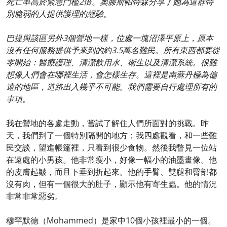
死亡率高於緊急門檻2倍。奧滕斯帕特森分享了她為這群特
別脆弱的人提供護理的經驗。
巴提與該區另外3個營地一樣，位處一塊沼澤平原上，原本
沒有任何服務提供予來到的約3.5萬名難民。所有東西都要從
零開始：醫療護理、清潔飲用水、衛生以及清潔系統。很難
想像人們會在哪裡生活，會怎樣生存。這裡是南蘇丹極為偏
遠的地區，道路出入幾乎不可能。我們需要自行處理所有的
事項。
我在營地的各處走動，嘗試了解住人們所面對的挑戰。昨
天，我們到了一個特別隔開的地方；我四處觀看，和一些難
民交談，望進帳篷裡，只看到很少食物。然後我瞥見一位站
在遠處的小男孩。他非常瘦小，好像一幅小的油墨畫像。他
的皮膚起皺，而且下垂到折起來。他的手臂、雙腿和臀部都
沒有肉，但有一個很大的肚子，顯示他有寄生蟲。他的情況
非常非常惡劣。
穆罕默德（Mohammed）是家中10個小孩裡最小的一個。