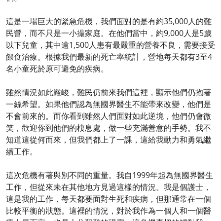
這是一場巨大的緊急危機，我們面對的是有約35,000人的難
民營，而不只是一小撮家庭。在他們當中，約9,000人是5歲
以下兒童，其中逾1,500人患有最嚴重的營養不良，需要接受
餵食治療。根據我們最新的死亡率統計，營地每天都有3至4
名小童死於原可避免的疾病。
雖然情況如此嚴峻，難民仍前來我們這裡，顯示他們仍抱著
一絲希望。如果他們認為無國界醫生不能帶來改變，他們是
不會前來的。而你看到雖然人們面對如此逆境，他們仍會微
笑，歡迎你到他們的棲息處，做一些充滿善意的手勢。我不
知道這從何而來，但我們都上了一課，這給我動力和勇氣繼
續工作。
這次危機有著與別不同的重量。我自1999年起為無國界醫生
工作，但從來未在其他地方見過這樣的情況。我是個護士，
這是我的工作，每天都要面對生死和疾病，但那通常在一個
比較平衡的狀態。這裡的情況，對於我作為一個人和一個醫