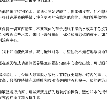
亞在我懷中——然後帶他們過來。
給他們喝了特別的水。盧迪亞開始好轉了，但馬修沒有。他不想
一根針進馬修的手臂，注入更強的液體幫他康復。他們說馬修很
要保持一切東西清潔，不要讓你的孩子把玩不潔的水或喝下你沒
果和香蕉這些水果。朱巴正爆發霍亂，你必須看顧你的孩子。如
別治療中心。
，我不知道能做甚麼。我可能只能等，祈望他們不知怎地康復過
亞在數天後成功從無國界醫生的霍亂治療中心康復出院，可以跟
瀉和嘔吐，可令病人嚴重脫水致死，有時候更是數小時內的事。
效高，只需即時補充因嘔吐和腹瀉流失的體液和鹽份。如能夠迅
補液鹽溶液治療，這些溶液是預先包裝好的糖份、鹽份和水的混
候亦會在滴注加入抗生素。