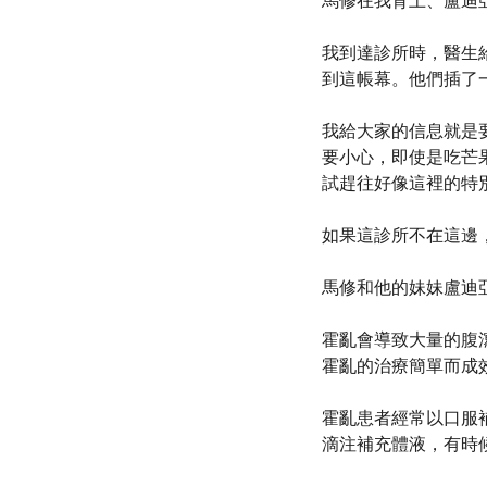
馬修在我背上、盧迪
我到達診所時，醫生
到這帳幕。他們插了
我給大家的信息就是
要小心，即使是吃芒
試趕往好像這裡的特
如果這診所不在這邊
馬修和他的妹妹盧迪
霍亂會導致大量的腹
霍亂的治療簡單而成
霍亂患者經常以口服
滴注補充體液，有時