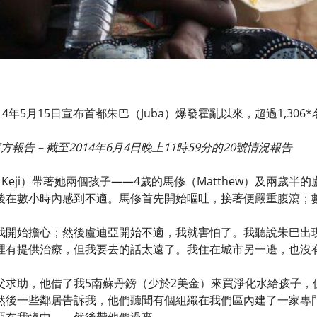
4年5月15日宣布首都朱巴（Juba）爆發霍亂以來，超過1,30
報告 – 截至2014年6月4日晚上11時59分的20號情況報告
 Keji）帶著她兩個孩子——4歲的馬修（Matthew）及兩歲半
後在數小時內感到不適。馬修首先開始嘔吐，接著便嚴重腹瀉；
我開始擔心；然後盧迪亞開始不適，我就害怕了。我聽說朱巴出
裡有提供治療，但我要去的話太遠了。我住在城市另一邊，也沒
父求助，他借了我5南蘇丹鎊（少於2美金）來買淨化水給孩子，
然後一些鄰居告訴我，他們聽聞有個組織在我們區內建了一家專