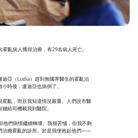
6*名霍亂病人獲得治療，有29名病人死亡。
的盧迪亞（Ludia）趕到無國界醫生的霍亂治
數小時後，盧迪亞也病倒了。
現霍亂，而且我知道情況嚴重。人們說市醫
有錢給司機載我到醫院。
但他們病情繼續轉壞。我很苦惱，但我不夠
門治療霍亂的診所。於是我便抱起他們——