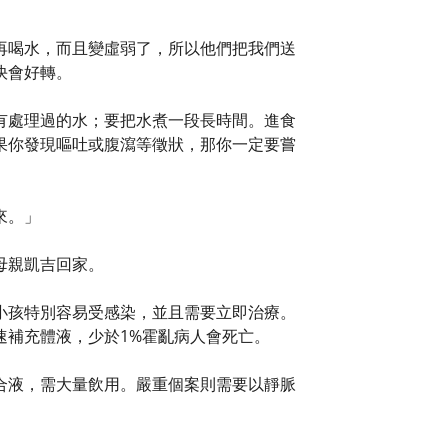
再喝水，而且變虛弱了，所以他們把我們送
快會好轉。
有處理過的水；要把水煮一段長時間。進食
果你發現嘔吐或腹瀉等徵狀，那你一定要嘗
來。」
母親凱吉回家。
小孩特別容易受感染，並且需要立即治療。
速補充體液，少於1%霍亂病人會死亡。
合液，需大量飲用。嚴重個案則需要以靜脈