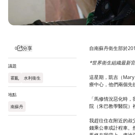
分享
自南蘇丹衛生部於201
0
*世界衛生組織最新官方
議題
這星期，凱吉（Mary
霍亂
水利衞生
療中心，他們兩個先
地點
「馬修情況惡化時，
院（朱巴教學醫院）
南蘇丹
我趕往住在附近的叔
錢乘公車或計程車。