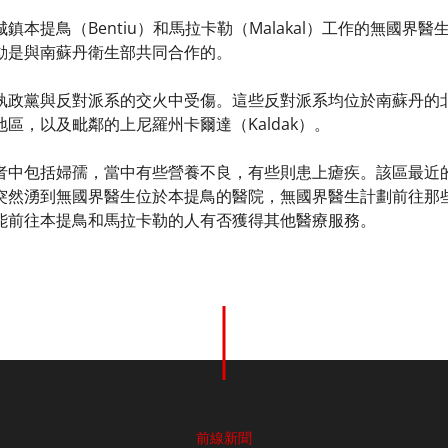
鎮本提鳥（Bentiu）和馬拉卡勒（Malakal）工作的無國
動是與南蘇丹衛生部共同合作的。
執政黨與反對派系的交火中受傷。這些反對派系均位於南蘇丹的
邊地區，以及毗鄰的上尼羅州卡爾達（Kaldak）。
者中包括婦孺，當中有些營養不良，有些則患上瘧疾。該區最近
突然湧到無國界醫生位於本提鳥的醫院，無國界醫生計劃前往那
能前往本提鳥和馬拉卡勒的人有否獲得其他醫療服務。
前線新聞