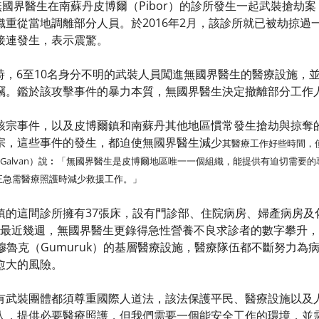
無國界醫生在南蘇丹皮博爾（Pibor）的診所發生一起武裝搶劫
織重從當地調離部分人員。於2016年2月，該診所就已被劫掠過
接連發生，表示震驚。
分時，6至10名身分不明的武裝人員闖進無國界醫生的醫療設施
竊。鑑於該攻擊事件的暴力本質，無國界醫生決定撤離部分工作
該宗事件，以及皮博爾鎮和南蘇丹其他地區慣常發生搶劫與掠奪
宗，這些事件的發生，都迫使無國界醫生減少
其醫療工作好些時間，
ndo Galvan）說︰「無國界醫生是皮博爾地區唯一一個組織，能提供有迫切
正急需醫療照護時減少救援工作。」
鎮的這間診所擁有37張床，設有門診部、住院病房、婦產病房及
察。在最近幾週，無國界醫生更錄得急性營養不良求診者的數字攀升
e）及古穆魯克（Gumuruk）的基層醫療設施，醫療隊伍都不斷努
愈大的風險。
有武裝團體都須尊重國際人道法，該法保護平民、醫療設施以及
人，提供必要醫療照護，但我們需要一個能安全工作的環境，並