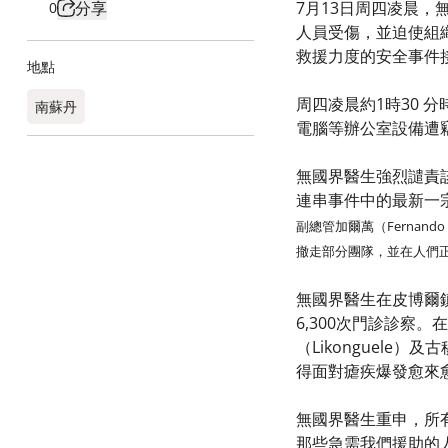
分享
7月13日周四凌晨，
0
人員受傷，並迫使組
救援力度的安全事件
地點
周四凌晨約1時30 
南蘇丹
電腦等辦公室設備遭
無國界醫生強烈譴責
連串事件中的最新一
副總管加爾萬（Ferna
撤走部分團隊，並在人們
無國界醫生在皮博爾
6,300次門診診
（Likonguel
得面對瘧疾爆發愈來
無國界醫生重申，所
那些急需我們援助的