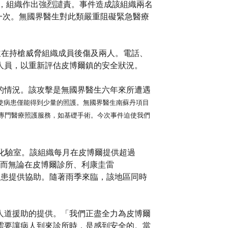
案，組織作出強烈譴責。事件造成該組織兩名
一次。無國界醫生對此類嚴重阻礙緊急醫療
，並在持槍威脅組織成員後傷及兩人。電話、
人員，以重新評估皮博爾鎮的安全狀況。
的情況。該攻擊是無國界醫生六年來所遭遇
使病患僅能得到少量的照護。無國界醫生南蘇丹項目
需要的專門醫療照護服務，如基礎手術。今次事件迫使我們
化驗室。該組織每月在皮博爾提供超過
，而無論在皮博爾診所、利康圭雷
力為病患提供協助。隨著雨季來臨，該地區同時
人道援助的提供。「我們正盡全力為皮博爾
需要讓病人到來診所時，是感到安全的。當