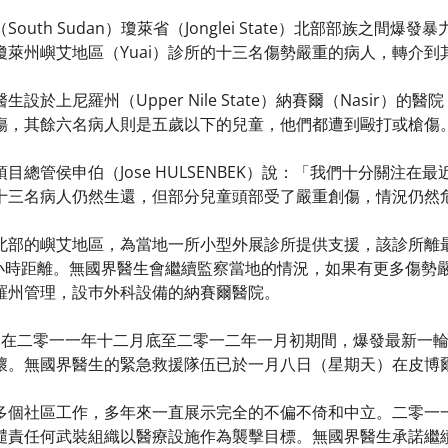
outh Sudan）瓊萊省（Jonglei State）北部部族之
瓊萊州嶼艾地區（Yuai）診所的十三名傷勢嚴重的病人，轉介到
設於上尼羅州（Upper Nile State）納賽爾（Nasir
傷，其餘六名病人則是五歲以下的兒童，他們都遭到毆打或槍傷
目總管侯申伯（Jose HULSENBEK）說：「我們十分關注
十三名病人仍然生還，但部分兒童頭部受了嚴重創傷，情況仍然
北部的嶼艾地區，為當地一所小型外展診所提供支援，該診所離最
兩小時距離。無國界醫生會繼續監察當地的情況，如果有更多傷勢
羅州管理，設巿外科設備的納賽爾醫院。
or）在二零一一年十二月底至二零一二年一月初期間，爆發最新一
壞。無國界醫生的緊急救援隊伍已於一月八日（星期天）在皮博
多個社區工作，多年來一直展示完全的不偏不倚和中立。二零一
譴責任何武裝組織以醫療設施作為襲擊目標。無國界醫生承諾繼