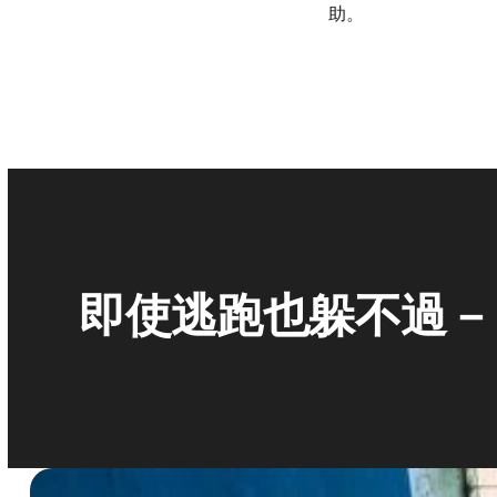
助。
即使逃跑也躲不過－