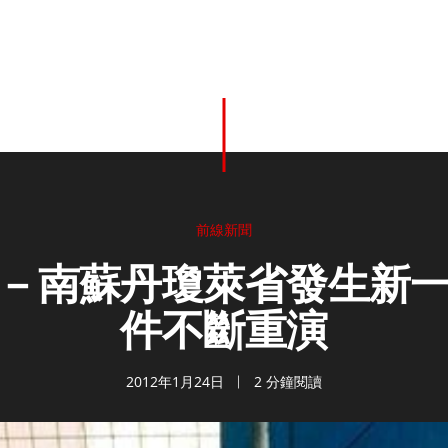
前線新聞
－南蘇丹瓊萊省發生新
件不斷重演
2012年1月24日
2 分鐘閱讀