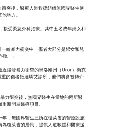
間爆發暴力衝突後，醫療人道救援組織無國界醫生使
其他地方。
）的醫院，接受緊急外科治療。其中五名成年婦女和
。
在最近一輪暴力衝突中，傷者大部分是婦女和兒
危殆。」
近爆發暴力衝突的烏洛爾州（Uror）衛克
嚴重的傷者抵達嶼艾診所，他們將會被轉介
輪暴力衝突後，無國界醫生在當地的兩所醫
爾重新開展醫療項目。
一年，無國界醫生三所在瓊萊省的醫療設施
續為瓊萊省的居民，提供人道救援和醫療援