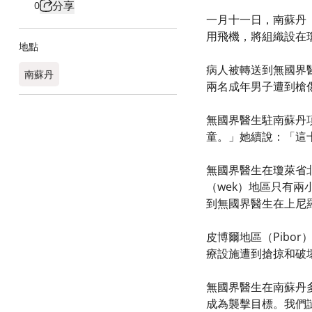
分享
0
一月十一日，南蘇丹（S
用飛機，將組織設在
地點
病人被轉送到無國界醫生
南蘇丹
兩名成年男子遭到槍
無國界醫生駐南蘇丹項
童。」她續說：「這
無國界醫生在瓊萊省
（wek）地區只有
到無國界醫生在上尼
皮博爾地區（Pib
療設施遭到搶掠和破
無國界醫生在南蘇丹
成為襲擊目標。我們