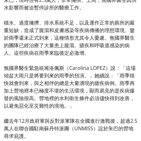
朱巴，現時住有2.5萬人，非常擁擠。上周，無國界醫生因洪
水影響而被迫暫停診所的醫療工作。
積水、過度擁擠、排水系統不足，以及運作正常的廁所的嚴
重短缺，造成了腹瀉和皮膚感染等疾病傳播的理想環境。鑒
於雨季還未正式到來，這種情形尤其令人憂慮。無國界醫生
的團隊已經治療了大量患上腹瀉、瘧疾和呼吸道感染的病
人。這些疾病在雨季來臨後定必激增。
無國界醫生緊急統籌洛佩斯（Carolina LOPEZ）說：「這場
傾盆大雨只是將要到來的雨季的預演。」她續說：「雨季很
快就會到來，與之相伴的總是大量湧現的瘧疾病例。雨季再
加上營地裡本已極度不堪的生活環境，顯而易見的是疾病爆
發的風險很高。營地裡的水利衛生條件必須儘快得到改善，
以避免惡化至災難性的境地。」
繼去年12月政府軍與反對派軍隊在全國進行激戰後，超過2.5
萬人在聯合國駐南蘇丹特派團（UNMISS）設於朱巴的營地
尋求庇護。