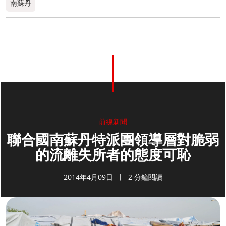
南蘇丹
前線新聞
聯合國南蘇丹特派團領導層對脆弱
的流離失所者的態度可恥
2014年4月09日
2 分鐘閱讀