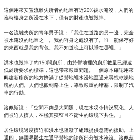
這個用來安置流離失所者的地區有近20%被水淹沒，人們的
臨時棲身之所浸在水下，僅有的財產也被毀掉。
一名流離失所的青年男子說：「我住在道路的另一邊，完全
被水淹沒的地區之一。我的容身之處沒有了。唯一能保存好
的東西就是我的背包。我不知道晚上可以睡在哪裡。」
洪水也毀掉了約150間廁所，由於營地裡的廁所數量已經遠
低於所要求的標準，這也帶來嚴重問題。一個原本確認用來
興建新廁所的地方擠滿了從營地裡水浸地區過來尋找乾燥地
塊的人們。人們也搬到路上住，導致嚴重的堵塞，限制了汽
車的行動。
洛佩斯說：「空間不夠是大問題，現在水災令情況惡化。人
們被迫人擠人，在極其狹窄且不衛生的環境下共住。」
居住環境過度擠迫和洪水也阻礙了組織提供急需的援助。上
週四，無國界醫生在通平營地的診所部分被水淹沒。洛佩茲