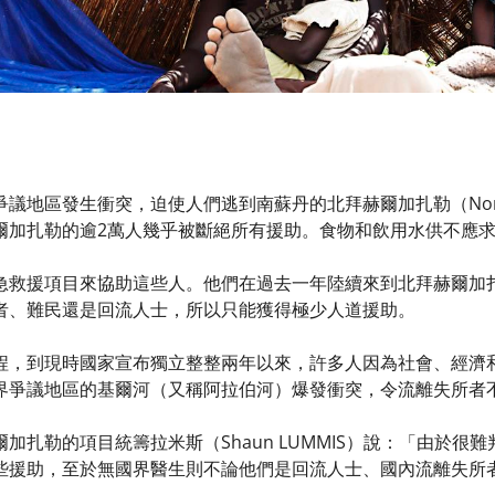
地區發生衝突，迫使人們逃到南蘇丹的北拜赫爾加扎勒（Northern 
爾加扎勒的逾2萬人幾乎被斷絕所有援助。食物和飲用水供不應
急救援項目來協助這些人。他們在過去一年陸續來到北拜赫爾加
者、難民還是回流人士，所以只能獲得極少人道援助。
程，到現時國家宣布獨立整整兩年以來，許多人因為社會、經濟
界爭議地區的基爾河（又稱阿拉伯河）爆發衝突，令流離失所者
加扎勒的項目統籌拉米斯（Shaun LUMMIS）說：「由於
些援助，至於無國界醫生則不論他們是回流人士、國內流離失所