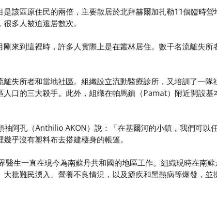
目是該區原住民的兩倍，主要散居於北拜赫爾加扎勒11個臨時營
，很多人被迫遷居數次。
月剛來到這裡時，許多人實際上是在叢林居住。數千名流離失所
流離失所者和當地社區。組織設立流動醫療診所，又培訓了一隊
區人口的三大殺手。此外，組織在帕馬鎮（Pamat）附近開設
社區領袖阿孔（Anthilio AKON）說：「在基爾河的小鎮，我
裡幾乎沒有塑料布去搭建棲身的帳篷。
國界醫生一直在現今為南蘇丹共和國的地區工作。組織現時在南蘇
、大批難民湧入、營養不良情況，以及瘧疾和黑熱病等爆發，並