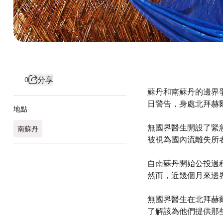
分享
0
蘇丹和南蘇丹的邊界爭議
日警告，身處北拜赫
地點
無國界醫生開設了緊
南蘇丹
被視為國內流離失所
自南蘇丹開始公投過
然而，近幾個月來邊
無國界醫生在北拜赫爾
了解該為他們提供那