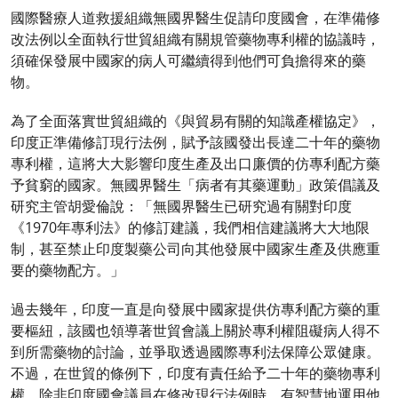
國際醫療人道救援組織無國界醫生促請印度國會，在準備修
改法例以全面執行世貿組織有關規管藥物專利權的協議時，
須確保發展中國家的病人可繼續得到他們可負擔得來的藥
物。
為了全面落實世貿組織的《與貿易有關的知識產權協定》，
印度正準備修訂現行法例，賦予該國發出長達二十年的藥物
專利權，這將大大影響印度生產及出口廉價的仿專利配方藥
予貧窮的國家。無國界醫生「病者有其藥運動」政策倡議及
研究主管胡愛倫說：「無國界醫生已研究過有關對印度
《1970年專利法》的修訂建議，我們相信建議將大大地限
制，甚至禁止印度製藥公司向其他發展中國家生產及供應重
要的藥物配方。」
過去幾年，印度一直是向發展中國家提供仿專利配方藥的重
要樞紐，該國也領導著世貿會議上關於專利權阻礙病人得不
到所需藥物的討論，並爭取透過國際專利法保障公眾健康。
不過，在世貿的條例下，印度有責任給予二十年的藥物專利
權，除非印度國會議員在修改現行法例時，有智慧地運用他