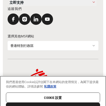
立即支持
追蹤我們
選擇其他MSF網站
香港特別行政區
我們透過使用Cookie以評估閣下在本網站的使用情況，為閣下提供最
通訊資料更新
鳴謝
私隱聲明
常見問題
佳的網站體驗。詳情請參閱
私隱政策
我們採用安全通訊端層 (Secure Socket Layer, SSL) 協定，有助保障敏感
資料在你的瀏覽器和我們伺服器之間的網上傳輸維持保密性。
慈善團體免稅檔案號碼：91/4075
COOKIE 設置
Copyright © Médecins Sans Frontières Hong Kong. All rights
reserved.