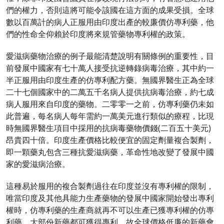
們的權力，否則這將可能令該國在這方面的成果受損。全球
數以百萬計的病人正服用由印度出產的較廉價仿專利藥，他
們的性命全仰賴於印度將來規管藥物專利權的政策。
愛滋病藥物治療的例子最能清楚說明有關條例的重要性，目
前發展中國家有七十萬人接受抗逆轉錄病毒治療，其中約一
半正服用由印度生產的仿專利配方藥。無國界醫生正為全球
二十七個國家中的二萬五千名病人提供抗病毒治療，約七成
病人服用來自印度的藥物。二零零一之前，仿專利藥仍未如
此普遍，每名病人每年需約一萬美元進行類似的療程，比現
時無國界醫生項目中採用的抗病毒藥物價錢(二百五十美元)
昂貴四十倍。印度生產價格比較便宜的固定劑量複合製劑，
即一顆藥丸包含三種抗愛滋病藥，革命性地改變了發展中國
家的愛滋病治療。
這種易於服用的複合製劑過往在印度並沒有專利權的限制，
唯當印度及其他具能力生產藥物的發展中國家開始發出專利
權時，仿專利藥的生產商就再不可以生產已獲專利權的仿專
利藥，大部份新藥都可獲得專利，故全球價格低廉的新藥會