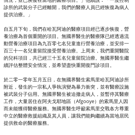
情況，並已恢復在當地的醫療項目。」他續說︰「一度控制
診所的武裝分子已經離開，我們的醫療人員已經恢復為病人
提供治療。」
自五月下旬，我們在哈瓦阿迪的醫療項目經已逐步恢復，營
養治療為首個重開的項目。無國界醫生的醫療隊已經透過流
動營養治療項目為九百零七名兒童進行營養治療，並安排一
百三十一名兒童留院接受營養治療。上周末，我們重開醫院
的兒科項目，共已經三十五名兒童留院治療。無國界醫生繼
續評估整體安全情況，並希望盡快重開復門診項目。
於二零一零年五月五日，在無國界醫生索馬里哈瓦阿迪診所
附近，發生的一宗私人爭執演變為暴力衝突，並有醫療設施
被武裝分子佔用。無國界醫生被迫撤走病人，並暫停其醫療
工作，大量居住在阿夫戈耶地區（Afgooye）的索馬里人因
而未能獲得醫療服務。無國界醫生呼籲索馬里交戰各方尊重
中立的醫療救援組織及其人員，讓我們能夠繼續為當地居民
提供救命的醫療服務。