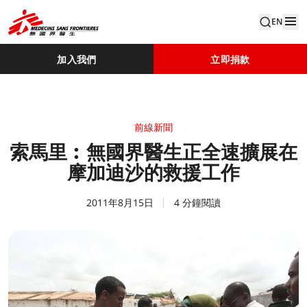
EN
加入我們
立即捐款
前線新聞
索馬里︰無國界醫生正全速擴展在
摩加迪沙的救援工作
2011年8月15日
4 分鐘閱讀