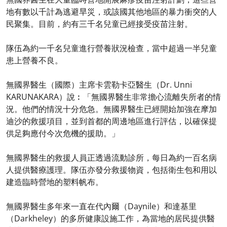
地有數以千計為逃避旱災，或該國其他地區的暴力衝突的人
民聚集。目前，約有三千名兒童已經接受疫苗注射。
隊伍為約一千名兒童進行營養狀況檢查，當中超過一半兒童
患上營養不良。
無國界醫生（國際）主席卡雲勒卡亞醫生（Dr. Unni
KARUNAKARA）說︰「無國界醫生非常擔心流離失所者的情
況。他們的情況十分危急。無國界醫生已經開始加強在摩加
迪沙的救援項目，並到首都的周邊地區進行評估，以確保提
供足夠應付今次危機的援助。」
無國界醫生的救援人員正透過流動診所，每日為約一百名病
人提供醫療護理。隊伍亦發分救援物資，包括衛生包和用以
建造臨時營地的塑料帆布。
無國界醫生多年來一直在代內爾（Daynile）和達基里
（Darkheley）的多所健康設施工作，為當地的居民提供醫