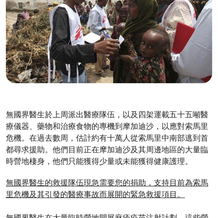
無國界醫生於上周派出醫療隊伍，以及四架運載五十五噸醫
療儀器、藥物和治療食物的專機到摩加迪沙，以應對索馬里
危機。在過去數周，估計約有十萬人從索馬里中南部逃到首
都尋求援助。他們目前正在摩加迪沙及其周邊地區的大量臨
時營地棲身，他們只能獲得少量或未能獲得健康護理。
無國界醫生的救援隊伍現急需要您的捐助，支持目前為索馬
里危機及其引發的醫療事故而展開的緊急救援項目。
無國界醫生在大量臨時營地開展麻疹疫苗注射計劃，這些營