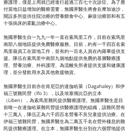
療護理，僅是上周就已經進行超過三百七十次診症。為了應
付當地日益增加的醫療需要，無國界醫生將會在摩加迪沙，
開設多所提供住院治療的營養餵食中心、麻疹治療部和有五
十張病床的霍亂治療中心。
無國界醫生自一九九一年一直在索馬里工作，目前在索馬里
南部八個地區提供免費醫療服務。目前，約有一千四百名索
馬里藉員工在當地工作，並有約一百名人員在內羅畢提供支
援。隊伍在索馬里中南部九個地點提供免費的基層醫療護
理、營養治療、外科護理、為流離失所者提供支援和健康護
理，並分發飲用水及其他救援物資。
無國界醫生目前亦在肯尼亞的達伽哈萊（Dagahaley）和伊
福三號難民營（Ifo 3），以及埃塞俄比亞的立本
（Liben），為索馬里難民提供醫療護理。無國界醫生是目
前唯一在達伽哈萊難民營提供醫療護理的組織，該難民營有
十三萬人，隊伍正為六千四百名營養不良兒童提供治療。在
伊福三號難民營，無國界醫生為二萬五千名在營外棲息的難
民提供醫療護理。在立本，無國界醫生分別在六個營地提供