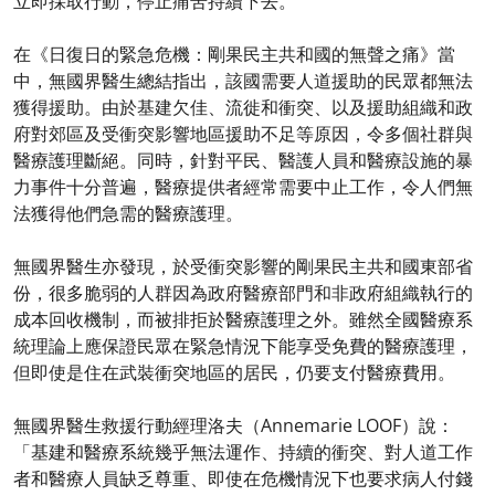
立即採取行動，停止痛苦持續下去。
在《日復日的緊急危機：剛果民主共和國的無聲之痛》當
中，無國界醫生總結指出，該國需要人道援助的民眾都無法
獲得援助。由於基建欠佳、流徙和衝突、以及援助組織和政
府對郊區及受衝突影響地區援助不足等原因，令多個社群與
醫療護理斷絕。同時，針對平民、醫護人員和醫療設施的暴
力事件十分普遍，醫療提供者經常需要中止工作，令人們無
法獲得他們急需的醫療護理。
無國界醫生亦發現，於受衝突影響的剛果民主共和國東部省
份，很多脆弱的人群因為政府醫療部門和非政府組織執行的
成本回收機制，而被排拒於醫療護理之外。雖然全國醫療系
統理論上應保證民眾在緊急情況下能享受免費的醫療護理，
但即使是住在武裝衝突地區的居民，仍要支付醫療費用。
無國界醫生救援行動經理洛夫（Annemarie LOOF）說：
「基建和醫療系統幾乎無法運作、持續的衝突、對人道工作
者和醫療人員缺乏尊重、即使在危機情況下也要求病人付錢