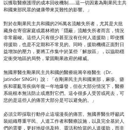
以獲取醫療護理的成本回收機制……這一切因素為剛果民主共
和國東部民眾的健康帶來災難性的影響。」
對於在剛果民主共和國的296萬名流離失所者，尤其是大批
藏身在寄宿家庭或叢林裡的「隱蔽」流離失所者而言，情況
非常嚴峻。這些人只有很少甚至沒有任何人道援助；即使獲
得援助，也是不定期和不常見的。同時，援助機構正面對日
益增加的壓力，要將工作集中於某些「解放區」，以協助穩
定衝突地區的局勢，鞏固剛果政府的權威。
無國界醫生剛果民主共和國的醫療統籌辛格醫生（Dr.
Jatinder SINGH）說：「在剛果民主共和國東部，麻疹、瘧
疾和霍亂等疾病年復一年地爆發，但在大部分情況下，醫療
系統根本無法防止或應對它們。這令很多人受苦或死去，可
悲的是這些人的痛苦大部分是可以避免的。」
必須立即採取行動停止這場漫長的痛苦。無國界醫生呼籲武
裝組織尊重平民、人道工作者和醫療設施，以及完全基於人
們的需要，更好地提供及時、靈活和恰當的人道援助，而非