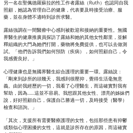
另一名在聖佩德羅蘇拉的性工作者露絲（Ruth）也認同自我
照顧，她認為管理自己的健康，代表要及時接受治療、服
藥，並在身體不適時到診所求醫。
露絲強調在一間醫療中心感到被歡迎和接納的重要性。無國
界醫生的健康推廣員探訪了露絲和她的其他女性鄰里，並解
釋組織的大門為她們打開，藥物將免費提供，也可以去做測
試。「他們告訴我們如何預防（疾病），如何照顧自己，令
我感覺良好。」
心理健康也是無國界醫生綜合護理的重要一環。露絲說：
「剛來到診所的頭幾天，我感到很壓抑，覺得生活毫無意
義。由於我經歷的一切，我看了心理醫生，而這確實對我有
幫助，因為……這並不容易。我想跟其他女性、漂亮的姊妹們
說，好好照顧自己，保護自己勝過一切，及時接受（醫學）
檢查和諮詢。」
「其次，支援所有需要醫療護理的女性，包括那些患有抑鬱
或類似心理困擾的女性，這就是診所存在的原因，而這確實