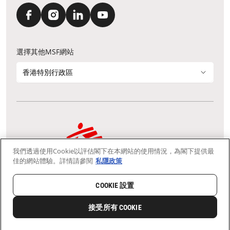
選擇其他MSF網站
香港特別行政區
我們透過使用Cookie以評估閣下在本網站的使用情況，為閣下提供最
通訊資料更新
鳴謝
私隱聲明
常見問題
佳的網站體驗。詳情請參閱
私隱政策
我們採用安全通訊端層 (Secure Socket Layer, SSL) 協定，有助保障敏感
資料在你的瀏覽器和我們伺服器之間的網上傳輸維持保密性。
慈善團體免稅檔案號碼：91/4075
COOKIE 設置
Copyright © Médecins Sans Frontières Hong Kong. All rights
reserved.
接受所有 COOKIE
0
分享