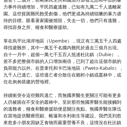
過去十二個月，在剛果民主共和國加丹加省北部和中部的暴
力事件持續增加，平民四處逃難，已知有九萬二千人逃離家
園。這些貧困難民飽受創傷，他們更成為持續猖獗的暴力虐
待的目標。眼看著家園被燒毀，失去一切，他們只有逃難，
尋找容身之所、糧食和醫療援助。
單在烏平比湖岸地區（Upembe），現正有三萬五千人四處
尋找避難所，其中一萬五千名國內難民於過去三個月出現。
自十一月中，超個一萬七千五百人抵達杜比鎮（Dubie），
差不多把整個市鎮的人口增加兩倍，已到了超出這個市鎮的
負荷能力以外。在普韋托和卡巴洛地區（Pweto-Kabalo），
九千人已逃亡。這些逃亡者分散住在鄉村小鎮或叢林中，或
住在匆匆搭建的營地裡。
持續衝突令這些難民逃亡，而無國界醫生更關注可能有更多
人仍被困在不安全的叢林中。至於那些無國界醫生能接觸到
的逃難者，糧食和醫療援助便是關注焦點。無國界醫生隊伍
在當地提供醫療照顧、帳篷和水利衛生等建設。我們見到愈
來愈多小朋友因缺乏食物而嚴重營養不良，這情況在杜比鎮