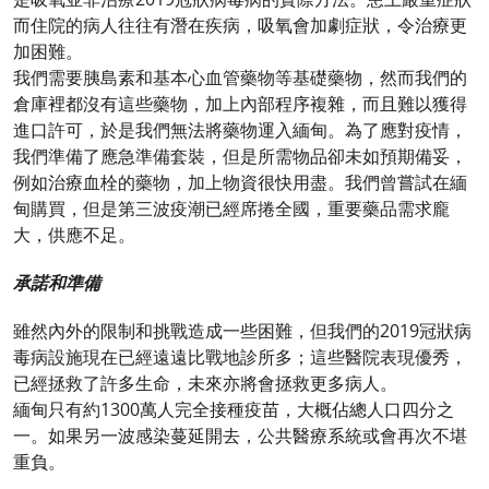
而住院的病人往往有潛在疾病，吸氧會加劇症狀，令治療更
加困難。
我們需要胰島素和基本心血管藥物等基礎藥物，然而我們的
倉庫裡都沒有這些藥物，加上內部程序複雜，而且難以獲得
進口許可，於是我們無法將藥物運入緬甸。為了應對疫情，
我們準備了應急準備套裝，但是所需物品卻未如預期備妥，
例如治療血栓的藥物，加上物資很快用盡。我們曾嘗試在緬
甸購買，但是第三波疫潮已經席捲全國，重要藥品需求龐
大，供應不足。
承諾和準備
雖然內外的限制和挑戰造成一些困難，但我們的2019冠狀病
毒病設施現在已經遠遠比戰地診所多；這些醫院表現優秀，
已經拯救了許多生命，未來亦將會拯救更多病人。
緬甸只有約1300萬人完全接種疫苗，大概佔總人口四分之
一。如果另一波感染蔓延開去，公共醫療系統或會再次不堪
重負。