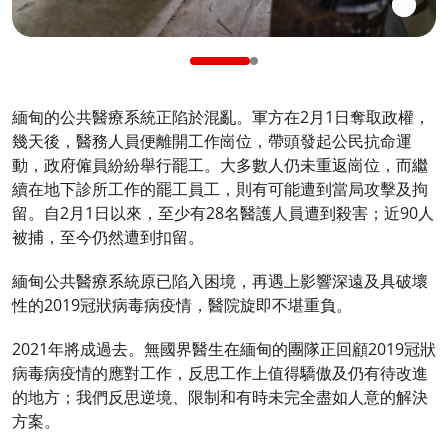
緬甸的公共醫療系統正陷於混亂。軍方在2月1日奪取政權，
幾天後，醫務人員便離開工作崗位，帶頭發起公民抗命運
動，政府僱員紛紛舉行罷工。大多數人仍未重返崗位，而繼
續在地下診所工作的罷工員工，則有可能遭到當局攻擊及拘
留。自2月1日以來，至少有28名醫護人員遭到殺害；近90人
被捕，至今仍然遭到扣留。
緬甸公共醫療系統原已陷入困境，再遇上影響深遠及具破壞
性的2019冠狀病毒病疫情，醫院旋即不堪重負。
2021年將成過去。無國界醫生在緬甸的團隊正回顧2019冠狀
病毒病疫情的應對工作，反思工作上值得驕傲及仍有待改進
的地方；我們反思逆境、限制和有時未完全盡如人意的解決
方案。