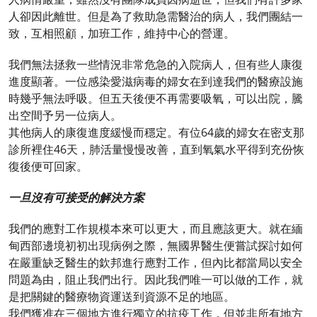
人卻因此離世。但是為了救助急需醫治的病人，我們團結一
致，互相照顧，加班工作，維持中心的營運。
我們無法拯救一些情況非常危急的入院病人，但有些人康復
進度顯著。一位感染愛滋病毒的婦女在到達我們的醫療設施
時幾乎無法呼吸。但五天後便不再需要吸氧，可以出院，騰
出空間予另一位病人。
其他病人的康復進度緩慢而穩定。有位64歲的婦女在密支那
診所裡住46天，肺活量慢慢改善，直到氧氣水平得到充份恢
復後便可回家。
一旦沒有可接受的解決方案
我們的應對工作規模本來可以更大，而且應該更大。就在緬
甸西部邊境初初出現病例之際，無國界醫生便嘗試探討如何
在嚴重缺乏醫生的欽邦進行應對工作，但內比都當局以安全
問題為由，阻止我們出行。因此我們唯一可以做的工作，就
是把關鍵的醫療物資運送到資源不足的地區。
我們獲准在三個地方進行獨立的抗疫工作，但並非所有地方