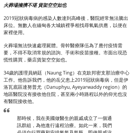
火葬場擁擠不堪 貨架空空如也
2019冠狀病毒病的感染人數達到高峰後，醫院經常無法騰出
床位。無數人在緬甸各大城鎮裡爭相找尋氧氣供應，以便在
家裡使用。
火葬場無法快速處理屍體。骨幹醫療隊伍為了應付疫情需
要，不得不取消常規的諮詢、手術和疫苗接種。市面出現恐
慌性購買，藥店貨架空空如也。
34歲的護理員納廷（Naung Ting）在克欽邦密支那治療中心
工作。他告訴我們，他的岳父患上2019冠狀病毒病，但是伊
洛瓦底區達努普尤（Danuphyu, Ayeyarwaddy region）的
地區醫院沒有接收他住院，甚至兩小時路程以外的仰光也沒
有醫院接收他。
那時候，我在美國做醫生的親戚成立了一個通
訊群組，為他進行遠程治療。如此一來，我們
必須自行買藥和安排氧氣及氣瓶。即使親戚沒