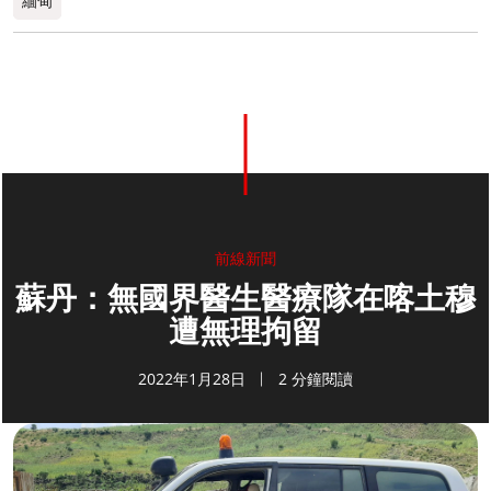
緬甸
前線新聞
蘇丹：無國界醫生醫療隊在喀土穆
遭無理拘留
2022年1月28日
2 分鐘閱讀