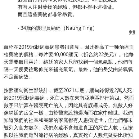
有替人注射藥物的經驗，但都不得不這樣做。
而且這些藥物都非常昂貴。
- 34歲的護理員納廷（Naung Ting）
血栓在2019冠狀病毒病患者很常見，因此推高了一種治療血
栓藥物的價格，每片要40,000緬元（折合約22美元）。他每
天需要服用兩片。納廷的家人只能找到一個氧氣瓶，他們每
隔一天便要往返仰光來補充氧氣。最終，他的岳父由於氧氣
不足而病故。
按照緬甸衛生部統計，截至2021年底，緬甸錄得近2萬人死
於2019冠狀病毒病，死亡人數在東南亞地區排行第四。然而
數字只計算在醫院死亡的人，因此具有誤導成份。無數人好
像納廷的岳父一樣，由於醫療設施爆滿而在家中離世。我們
知道我們的社區和團隊的家庭都有人患病逝世，但他們都未
被列入官方數字。我們永遠不會知道真正的死亡人數，但按
照以往我們應對流行病的經驗，真實死亡人數無疑要比所知