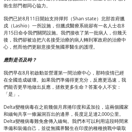
衛生部門都同心協力。
我們已於8月11日開始支持撣邦（Shan state）北部首府臘
戍（Lashio）一所設施，但臘戍醫療系統卻有一名人士在8
月15日命令我們關閉設施。我們接收了第一批病人，但幾天
後，我們卻被迫把六名接受治療的病人轉到軍政府的治療中
心，然而他們更願意接受無國界醫生的護理。
應對是否及時？
我們早在8月初啟動並營運第一間治療中心，那時疫情已經
在全國造成破壞。如果我們準備得更充分，反應更迅速，我
們能否更早地做出反應，拯救更多生命？答案令人不安：
「是」。
Delta變種病毒在之前幾個月席捲印度和孟加拉，這兩個國家
和緬甸共享一條漏洞百出的邊界，長度足足達2,000公里。
Delta變種病毒難免會傳入緬甸。我們本可以利用這段時間來
準備和裝備自己，並從無國界醫生在印度的種種挑戰中吸取